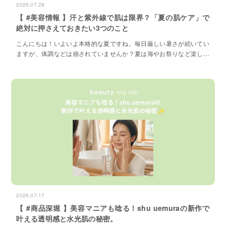
2026.07.28
【 #美容情報 】汗と紫外線で肌は限界？「夏の肌ケア」で
絶対に押さえておきたい3つのこと
こんにちは！いよいよ本格的な夏ですね。毎日厳しい暑さが続いてい
ますが、体調などは崩されていませんか？夏は海やお祭りなど楽しい
イベントが盛りだくさんですが、私たちの「肌」にとっては、1年の
中で最も肌が過酷な環境に晒される季節と言っても過言ではありませ
ん。
2026.07.17
【 #商品深堀 】美容マニアも唸る！shu uemuraの新作で
叶える透明感と水光肌の秘密。