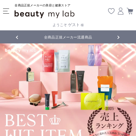
全商品正規メーカーの美容と健康ストア
ゲスト
ようこそ
様
商品
5,500円(税込)以上ご購入で
送料無料
!
【重要】