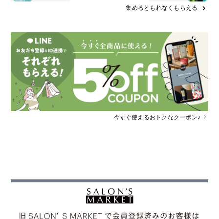
集めるともれなくもらえる
chevron_right
今すぐ使えるおトクなクーポン♪