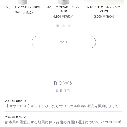
レッ
ルリーク VCVAセラム 30ml
ルリーク VCVAローション
LIVING-OIL クールシャンプー
160ml
290mL
5,940 円(税込)
4,950 円(税込)
3,300 円(税込)
more
news
新着情報
2026年 08月 05日
【 新サービス 】ギフトにぴったり!オリジナル巾着の販売を開始しました!
2026年 07月 29日
熊本県を震源とする地震に伴う荷物のお届け遅延について(7/29 10:00時