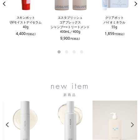
スキンポット
クリアポット
エスタブリッシュ
UVモイストデイセラム
バイオミネラル
コアプレックス
40g
55g
シャンプー+トリートメント
400mL／400g
4,400
1,859
円(税込)
円(税込)
9,900
円(税込)
new item
新商品