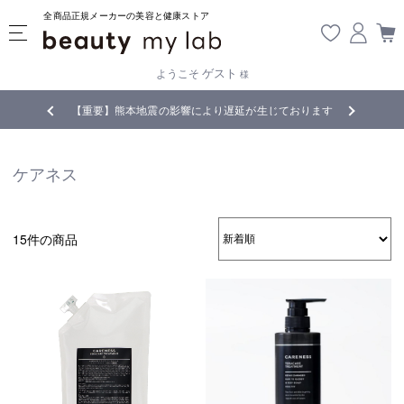
全商品正規メーカーの美容と健康ストア
ゲスト
ようこそ
様
無料
!
【重要】熊本地震の影響により遅延が生じております
ケアネス
15件の商品