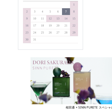
&WAVEY
1
soel
イエルネス
YELLNESS
タマリス
2
3
4
5
6
7
8
イロノワ
タングルティーザー
9
10
11
12
13
14
15
IRONOWA
ヴァリジョア
ダイソン
16
17
18
19
20
21
22
Varijoie
ディアテック
23
24
25
26
27
28
29
ウェーボ ジュカーラ
デミコスメティクス
Uevo Jouecara
30
31
ウルティア
デルマドール
URUTIER
NAKAGAWA
エアンス
EANS
中野製薬
エイジア
NAKAMA-Lab
agea
ナプラ
エヴィ
Evi
pad
エクスフリーク
ピアセラボ
XFLEEK
エコウイン
b-ex
ECOUIN
美心舎
エスタブリッシュ
ビーファースト
ESTABLISHED
桜田通 × SINN PURETE 
エスハートエス
Bフロンティア
S・HEART・S