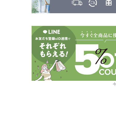
ヤーマン
カヒ
KAHI
ユーグレナ
カラーガジェット
LILAY
COLOR GADGET
LISARCH
キヌージョ
KINUJO
ルベル
キャラバン
RETOUCH
CARAVAN
クオルシア
LOWBAL
QUALUCIA
ロレアル
グッバイイエロー/オレンジ
GOODBYE YELLOW ＆ GOODBYE ORANGE
クフラ
qufra
クラプロックス
CURAPROX
グランドリンケージ
GRANDLINKAGE
グランパーム
GRAN PARMU
クレイエステ
CLAY ESTHE
クレイツ
CREATEs