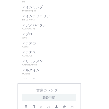
im
肌美和
アイシャンプー
グッドシング
Eye Shampoo
クラプロックス
アイムラフロリア
I'm La Floria
グランパーム
アデノバイタル
クレイツイオン
ADENOVITAL
アプロ
ケアネス
apro
ケラフェクト
アラスカ
サハラ・インターナショナルグル
Alaska
ープ
アラナス
ALANOUS
サントレッグ
アリミノメン
GMコーポレーション
ARIMINO men
アルタイム
season4
ULTIME
資生堂
アレース
シュワルツコフ
ARES
アロンザ
自由が丘クリニック
営業カレンダー
ALONZA
shu uemura
アンダーバープラス
2026年8月
underbar plus
シン ピュルテ
アンドウェイビー
日
月
火
水
木
金
土
ストレーニア