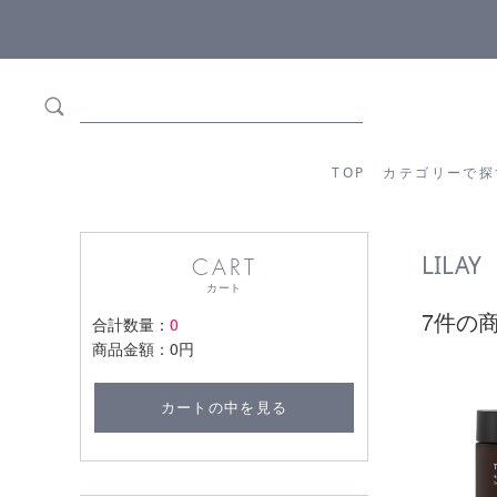
5,500円(税込)以上ご購入で
送料550円(税込)無料
!
TOP
カテゴリーか
TOP
カテゴリーで探
LILAY
CART
カート
7件の
合計数量：
0
商品金額：
0円
カートの中を見る