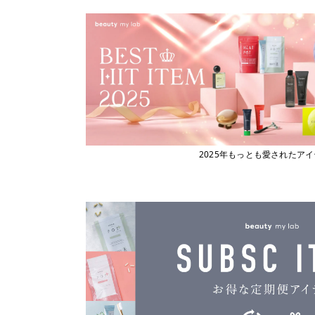
ビューティーマイラボ
エックストリートメント
X TREATMENT
フィヨーレコスメティクス
エナディア
フェスティノ
ENADEA
Fork
エポ
epo
ブライト
エムビーエフエフ
フローリストジャパン
MBFF
エルジューダ
ホーユー
Elujuda
ボジコ
エレクトロン
2025年もっとも愛されたア
ELECTRON
ボズレー
オースキンアンドヘア
マイトレックス
O SKIN ＆ HAIR
マイクロバブル・ジャパン
オーバイトーリ
OW BYE TORI
マデナ
オベリクス
ミルボン
OVERics
オルディーブシーディル
ムーンパンツ
ORDEVE Seadil
Mellia
オルビス
MediProduct
ORBIS
カドー
mous.
cado