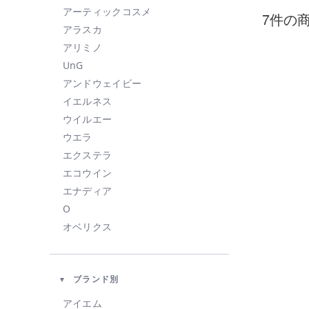
アーティックコスメ
7件の
アラスカ
アリミノ
UnG
アンドウェイビー
イエルネス
ウイルエー
ウエラ
エクステラ
エコウイン
エナディア
O
オベリクス
オルビス
カドー
ブランド別
KAHI
KINUJO
アイエム