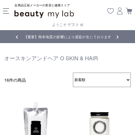
全商品正規メーカーの美容と健康ストア
ゲスト
ようこそ
様
無料
!
【重要】熊本地震の影響により遅延が生じております
オースキンアンドヘア O SKIN & HAIR
16件の商品