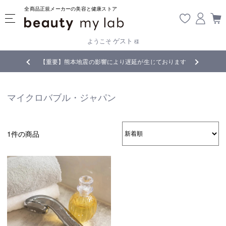
全商品正規メーカーの美容と健康ストア
ゲスト
ようこそ
様
無料
!
【重要】熊本地震の影響により遅延が生じております
マイクロバブル・ジャパン
1件の商品