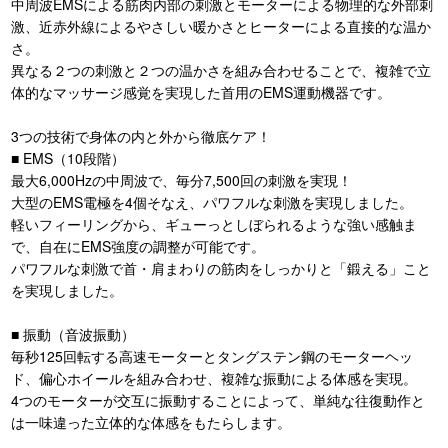
中周波EMSによる筋肉内部の刺激とモーターによる物理的な外部刺
激、近赤外線によるやさしい暖かさとヒーターによる直接的な温か
さ。
異なる２つの刺激と２つの温かさを組み合わせることで、複雑で立
体的なマッサージ感覚を実現した首用のEMS運動機器です。
3つの技術で身体の内と外から徹底ケア！
■ EMS（10段階）
最大6,000Hzの中周波で、毎分7,500回の刺激を実現！
大型のEMS電極を4個そなえ、パワフルな刺激を実現しました。
軽いフィーリングから、ギューっとしぼられるような強い感触ま
で、自在にEMS強度の調整が可能です。
パワフルな刺激で首・肩まわりの筋肉をしっかりと「鍛える」こと
を実現しました。
■ 振動（音波振動）
毎秒125回転する高速モーターとタングステン鋼のモーターヘッ
ド、偏心ホイールを組み合わせ、複雑な振動による体感を実現。
4つのモーターが交互に振動することによって、単純な往復動作と
は一味違った立体的な体感をもたらします。