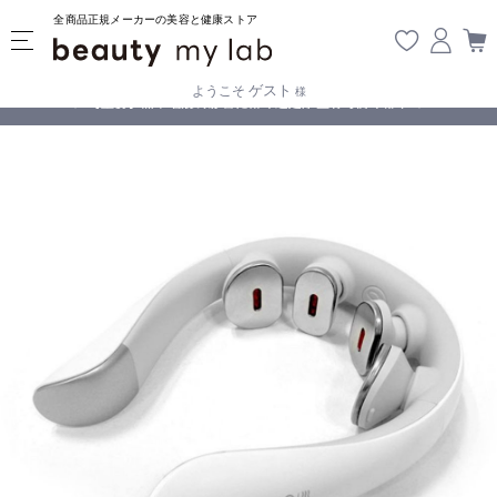
全商品正規メーカーの美容と健康ストア
ゲスト
ようこそ
様
無料
!
【重要】熊本地震の影響により遅延が生じております