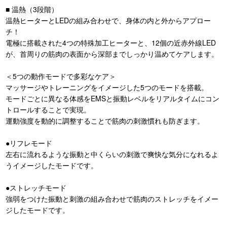
■ 温熱（3段階）
温熱ヒーターとLEDの組み合わせで、身体の内と外からアプロー
チ！
電極に搭載された4つの特殊加工ヒーターと、12個の近赤外線LED
が、首周りの筋肉の表面から深部までしっかり温めてケアします。
＜5つの動作モードで多彩なケア＞
マッサージやトレーニングをイメージした5つのモードを搭載。
モードごとに異なる体感をEMSと振動レベルをリアルタイムにコン
トロールすることで実現。
運動強度を動的に調整することで筋肉の刺激慣れも防ぎます。
●リフレモード
左右に流れるような振動と中くらいの刺激で爽快な気分になれるよ
うイメージしたモードです。
●ストレッチモード
強弱をつけた振動と刺激の組み合わせで筋肉のストレッチをイメー
ジしたモードです。