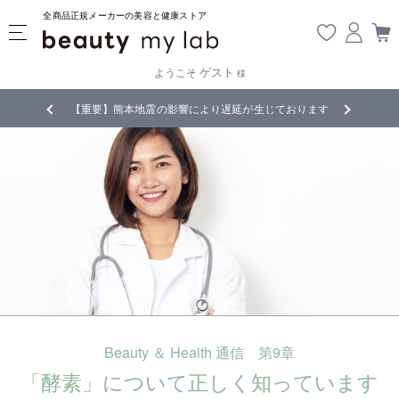
全商品正規メーカーの美容と健康ストア
ゲスト
ようこそ
様
無料
!
【重要】熊本地震の影響により遅延が生じております
Beauty ＆ Health 通信 第9章
「酵素」について正しく知っています