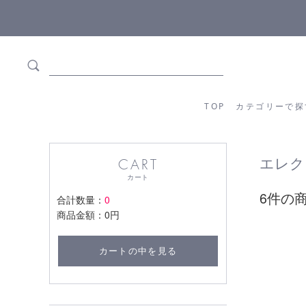
5,500円(税込)以上ご購入で
送料550円(税込)無料
!
TOP
カテゴリーか
TOP
カテゴリーで探
エレクト
CART
カート
6件の
合計数量：
0
商品金額：
0円
カートの中を見る