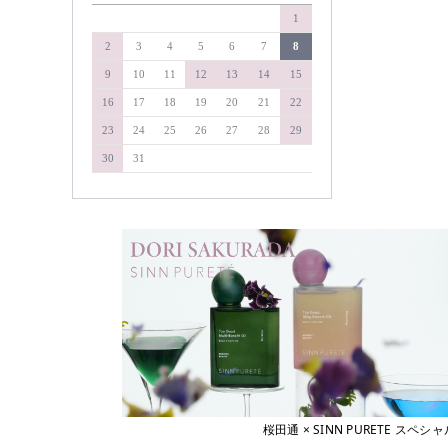
&WAVEY
1
soel
イエルネス
YELLNESS
タマリス
2
3
4
5
6
7
8
イロノワ
タングルティーザー
9
10
11
12
13
14
15
IRONOWA
ヴァリジョア
ダイソン
16
17
18
19
20
21
22
Varijoie
ディアテック
23
24
25
26
27
28
29
ウェーボ ジュカーラ
デミコスメティクス
Uevo Jouecara
30
31
ウルティア
デルマドール
URUTIER
NAKAGAWA
エアンス
EANS
中野製薬
エイジア
NAKAMA-Lab
agea
ナプラ
エヴィ
Evi
pad
エクスフリーク
ピアセラボ
XFLEEK
エコウイン
b-ex
ECOUIN
美心舎
エスタブリッシュ
ビーファースト
ESTABLISHED
桜田通 × SINN PURETE 
エスハートエス
Bフロンティア
S・HEART・S