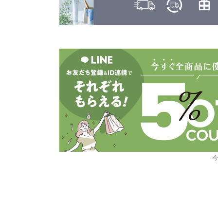
ヤーマン
カヒ
KAHI
ユーグレナ
カラーガジェット
LILAY
COLOR GADGET
LISARCH
キヌージョ
KINUJO
ルベル
キャラバン
RETOUCH
CARAVAN
クオルシア
LOWBAL
QUALUCIA
ロレアル
グッバイイエロー/オレンジ
GOODBYE YELLOW ＆ GOODBYE ORANGE
クフラ
qufra
クラプロックス
CURAPROX
グランドリンケージ
GRANDLINKAGE
グランパーム
GRAN PARMU
クレイエステ
CLAY ESTHE
クレイツ
CREATEs