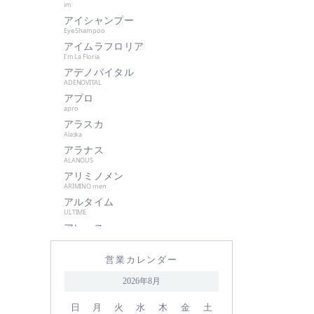
im
肌美和
アイシャンプー
グッドシング
Eye Shampoo
クラプロックス
アイムラフロリア
I'm La Floria
グランパーム
アデノバイタル
クレイツイオン
ADENOVITAL
アプロ
ケアネス
apro
ケラフェクト
アラスカ
サハラ・インターナショナルグル
Alaska
ープ
アラナス
ALANOUS
サントレッグ
アリミノメン
GMコーポレーション
ARIMINO men
アルタイム
season4
ULTIME
資生堂
アレース
シュワルツコフ
ARES
アロンザ
自由が丘クリニック
営業カレンダー
ALONZA
shu uemura
アンダーバープラス
2026年8月
underbar plus
シン ピュルテ
アンドウェイビー
日
月
火
水
木
金
土
ストレーニア