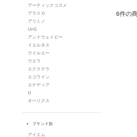
アーティックコスメ
6件の
アラスカ
アリミノ
UnG
アンドウェイビー
イエルネス
ウイルエー
ウエラ
エクステラ
エコウイン
エナディア
O
オベリクス
オルビス
カドー
ブランド別
KAHI
KINUJO
アイエム