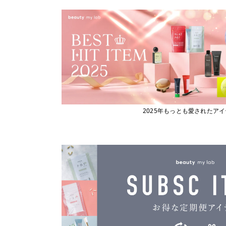
ビューティーマイラボ
エックストリートメント
X TREATMENT
フィヨーレコスメティクス
エナディア
フェスティノ
ENADEA
Fork
エポ
epo
ブライト
エムビーエフエフ
フローリストジャパン
MBFF
エルジューダ
ホーユー
Elujuda
ボジコ
エレクトロン
2025年もっとも愛されたア
ELECTRON
ボズレー
オースキンアンドヘア
マイトレックス
O SKIN ＆ HAIR
マイクロバブル・ジャパン
オーバイトーリ
OW BYE TORI
マデナ
オベリクス
ミルボン
OVERics
オルディーブシーディル
ムーンパンツ
ORDEVE Seadil
Mellia
オルビス
MediProduct
ORBIS
カドー
mous.
cado