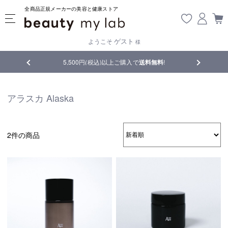
全商品正規メーカーの美容と健康ストア
ゲスト
ようこそ
様
5,500円(税込)以上ご購入で
送料無料
!
【重要】熊本
アラスカ Alaska
2件の商品