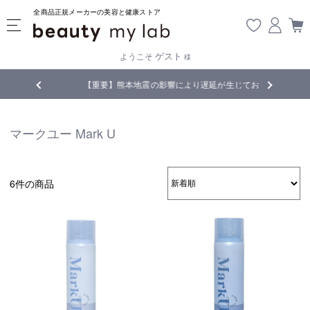
全商品正規メーカーの美容と健康ストア
ゲスト
ようこそ
様
無料
!
【重要】熊本地震の影響により遅延が生じております
マークユー Mark U
6件の商品