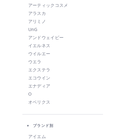
アーティックコスメ
アラスカ
アリミノ
UnG
アンドウェイビー
イエルネス
ウイルエー
ウエラ
エクステラ
エコウイン
エナディア
O
オベリクス
オルビス
カドー
ブランド別
KAHI
KINUJO
アイエム