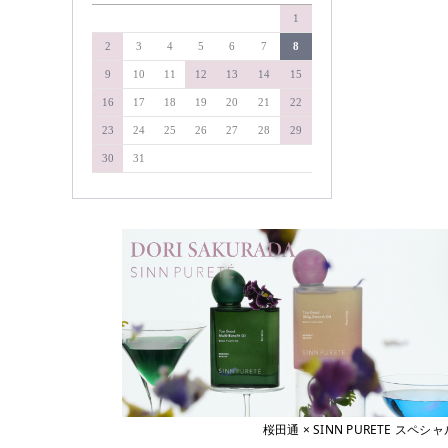
&WAVEY
1
soel
イエルネス
YELLNESS
タマリス
2
3
4
5
6
7
8
イロノワ
タングルティーザー
9
10
11
12
13
14
15
IRONOWA
ヴァリジョア
ダイソン
16
17
18
19
20
21
22
Varijoie
ディアテック
23
24
25
26
27
28
29
ウェーボ ジュカーラ
デミコスメティクス
Uevo Jouecara
30
31
ウルティア
デルマドール
URUTIER
NAKAGAWA
エアンス
EANS
中野製薬
エイジア
NAKAMA-Lab
agea
ナプラ
エヴィ
Evi
pad
エクスフリーク
ピアセラボ
XFLEEK
エコウイン
b-ex
ECOUIN
美心舎
エスタブリッシュ
ビーファースト
ESTABLISHED
桜田通 × SINN PURETE 
エスハートエス
Bフロンティア
S・HEART・S