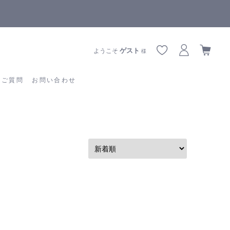
【重要】熊本地震の影響によりお届けに遅延が生じております
あるご質問
お問い合わせ
ゲスト
ようこそ
様
るご質問
お問い合わせ