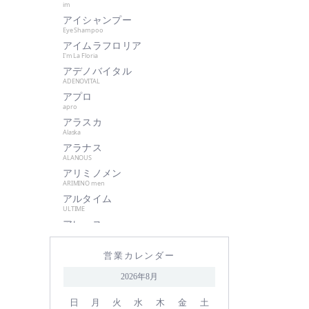
im
肌美和
アイシャンプー
グッドシング
Eye Shampoo
クラプロックス
アイムラフロリア
I'm La Floria
グランパーム
アデノバイタル
クレイツイオン
ADENOVITAL
アプロ
ケアネス
apro
ケラフェクト
アラスカ
サハラ・インターナショナルグル
Alaska
ープ
アラナス
ALANOUS
サントレッグ
アリミノメン
GMコーポレーション
ARIMINO men
アルタイム
season4
ULTIME
資生堂
アレース
シュワルツコフ
ARES
アロンザ
自由が丘クリニック
営業カレンダー
ALONZA
shu uemura
アンダーバープラス
2026年8月
underbar plus
シン ピュルテ
アンドウェイビー
日
月
火
水
木
金
土
ストレーニア