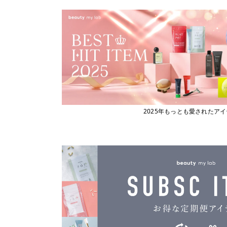
ビューティーマイラボ
エックストリートメント
X TREATMENT
フィヨーレコスメティクス
エナディア
フェスティノ
ENADEA
Fork
エポ
epo
ブライト
エムビーエフエフ
フローリストジャパン
MBFF
エルジューダ
ホーユー
Elujuda
ボジコ
エレクトロン
2025年もっとも愛されたア
ELECTRON
ボズレー
オースキンアンドヘア
マイトレックス
O SKIN ＆ HAIR
マイクロバブル・ジャパン
オーバイトーリ
OW BYE TORI
マデナ
オベリクス
ミルボン
OVERics
オルディーブシーディル
ムーンパンツ
ORDEVE Seadil
Mellia
オルビス
MediProduct
ORBIS
カドー
mous.
cado