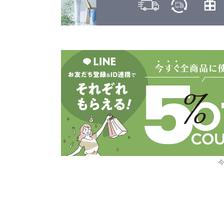
ヤーマン
カヒ
KAHI
ユーグレナ
カラーガジェット
LILAY
COLOR GADGET
LISARCH
キヌージョ
KINUJO
ルベル
キャラバン
RETOUCH
CARAVAN
クオルシア
LOWBAL
QUALUCIA
ロレアル
グッバイイエロー/オレンジ
GOODBYE YELLOW ＆ GOODBYE ORANGE
クフラ
qufra
クラプロックス
CURAPROX
グランドリンケージ
GRANDLINKAGE
グランパーム
GRAN PARMU
クレイエステ
CLAY ESTHE
クレイツ
CREATEs