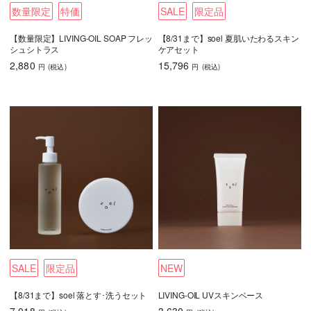
数量限定
特価
SALE
限定品
【数量限定】LIVING-OIL SOAP フレッ
【8/31まで】soel 夏肌いたわるスキン
シュシトラス
ケアセット
2,880
15,796
円
(税込
)
円
(税込
)
SALE
限定品
NEW
【8/31まで】soel 落とす･洗うセット
LIVING-OIL UVスキンベース
7,018
3,630