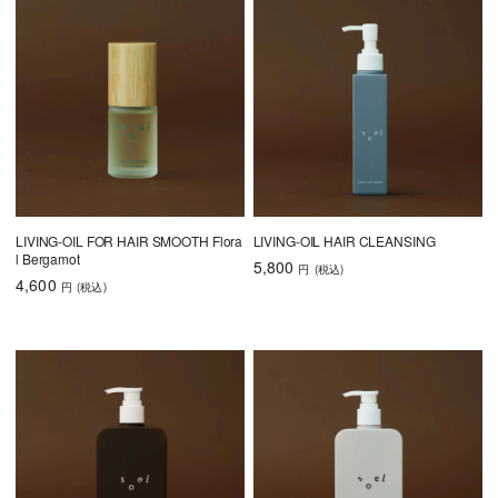
LIVING-OIL FOR HAIR SMOOTH Flora
LIVING-OIL HAIR CLEANSING
l Bergamot
5,800
円
(税込
)
4,600
円
(税込
)