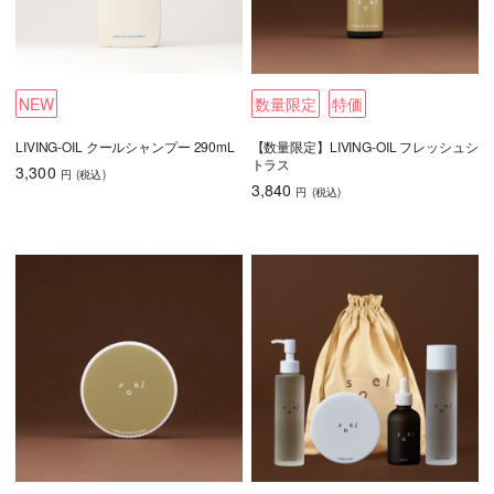
NEW
数量限定
特価
LIVING-OIL クールシャンプー 290mL
【数量限定】LIVING-OIL フレッシュシ
トラス
3,300
円
(税込
)
3,840
円
(税込
)