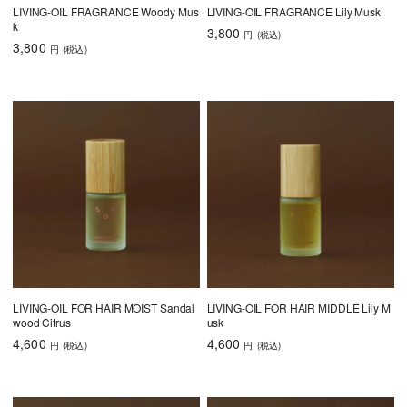
LIVING-OIL FRAGRANCE Woody Mus
LIVING-OIL FRAGRANCE Lily Musk
k
3,800
円
(税込
)
3,800
円
(税込
)
LIVING-OIL FOR HAIR MOIST Sandal
LIVING-OIL FOR HAIR MIDDLE Lily M
wood Citrus
usk
4,600
4,600
円
(税込
)
円
(税込
)