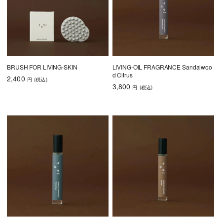
BRUSH FOR LIVING-SKIN
LIVING-OIL FRAGRANCE Sandalwoo
d Citrus
2,400
円
(税込
)
3,800
円
(税込
)