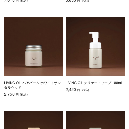
円
(税込
)
円
(税込
)
LIVING-OIL ヘアバーム ホワイトサン
LIVING-OIL デリケートソープ 100ml
ダルウッド
2,420
円
(税込
)
2,750
円
(税込
)