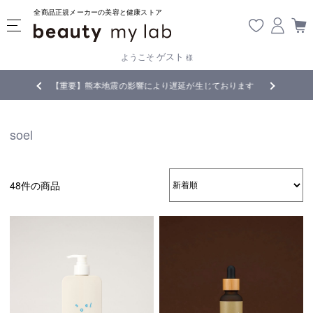
全商品正規メーカーの美容と健康ストア
ゲスト
ようこそ
様
じております
全商品正規メーカー流通商品
5,
soel
48件の商品