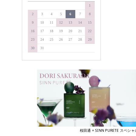
&WAVEY
1
soel
イエルネス
YELLNESS
タマリス
2
3
4
5
6
7
8
イロノワ
タングルティーザー
9
10
11
12
13
14
15
IRONOWA
ヴァリジョア
ダイソン
16
17
18
19
20
21
22
Varijoie
ディアテック
23
24
25
26
27
28
29
ウェーボ ジュカーラ
デミコスメティクス
Uevo Jouecara
30
31
ウルティア
デルマドール
URUTIER
NAKAGAWA
エアンス
EANS
中野製薬
エイジア
NAKAMA-Lab
agea
ナプラ
エヴィ
Evi
pad
エクスフリーク
ピアセラボ
XFLEEK
エコウイン
b-ex
ECOUIN
美心舎
エスタブリッシュ
ビーファースト
ESTABLISHED
桜田通 × SINN PURETE 
エスハートエス
Bフロンティア
S・HEART・S