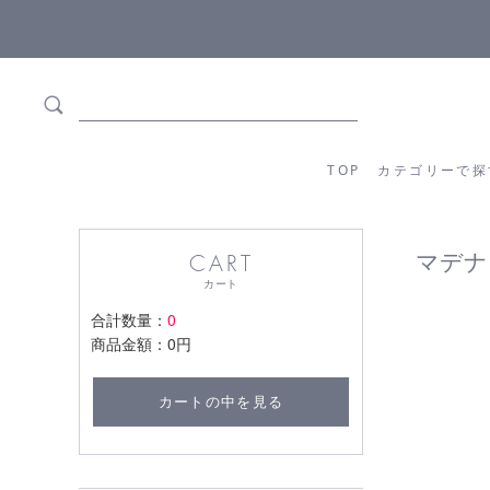
5,500円(税込)以上ご購入で
送料550円(税込)無料
!
TOP
カテゴリーか
TOP
カテゴリーで探
マデナ
CART
カート
合計数量：
0
商品金額：
0円
カートの中を見る