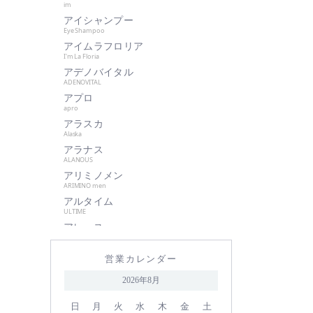
im
肌美和
アイシャンプー
グッドシング
Eye Shampoo
クラプロックス
アイムラフロリア
I'm La Floria
グランパーム
アデノバイタル
クレイツイオン
ADENOVITAL
アプロ
ケアネス
apro
ケラフェクト
アラスカ
サハラ・インターナショナルグル
Alaska
ープ
アラナス
ALANOUS
サントレッグ
アリミノメン
GMコーポレーション
ARIMINO men
アルタイム
season4
ULTIME
資生堂
アレース
シュワルツコフ
ARES
アロンザ
自由が丘クリニック
営業カレンダー
ALONZA
shu uemura
アンダーバープラス
2026年8月
underbar plus
シン ピュルテ
アンドウェイビー
日
月
火
水
木
金
土
ストレーニア