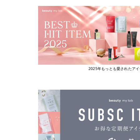
ビューティーマイラボ
エックストリートメント
X TREATMENT
フィヨーレコスメティクス
エナディア
フェスティノ
ENADEA
Fork
エポ
epo
ブライト
エムビーエフエフ
フローリストジャパン
MBFF
エルジューダ
ホーユー
Elujuda
ボジコ
エレクトロン
2025年もっとも愛されたア
ELECTRON
ボズレー
オースキンアンドヘア
マイトレックス
O SKIN ＆ HAIR
マイクロバブル・ジャパン
オーバイトーリ
OW BYE TORI
マデナ
オベリクス
ミルボン
OVERics
オルディーブシーディル
ムーンパンツ
ORDEVE Seadil
Mellia
オルビス
MediProduct
ORBIS
カドー
mous.
cado