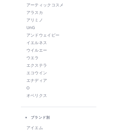
アーティックコスメ
アラスカ
アリミノ
UnG
アンドウェイビー
イエルネス
ウイルエー
ウエラ
エクステラ
エコウイン
エナディア
O
オベリクス
オルビス
カドー
ブランド別
KAHI
KINUJO
アイエム