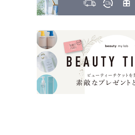
ヤーマン
カヒ
KAHI
ユーグレナ
カラーガジェット
LILAY
COLOR GADGET
LISARCH
キヌージョ
KINUJO
ルベル
キャラバン
RETOUCH
CARAVAN
クオルシア
LOWBAL
QUALUCIA
ロレアル
グッバイイエロー/オレンジ
GOODBYE YELLOW ＆ GOODBYE ORANGE
クフラ
qufra
クラプロックス
CURAPROX
グランドリンケージ
GRANDLINKAGE
グランパーム
GRAN PARMU
クレイエステ
CLAY ESTHE
クレイツ
CREATEs