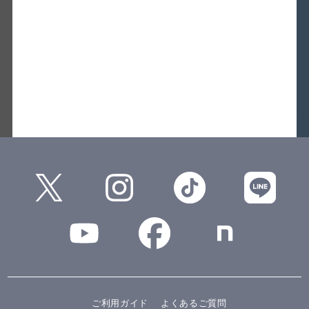
ご利用ガイド
よくあるご質問