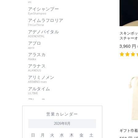
im
肌美和
アイシャンプー
グッドシング
Eye Shampoo
クラプロックス
アイムラフロリア
I'm La Floria
グランパーム
アデノバイタル
スキンポッ
クレイツイオン
ADENOVITAL
スチャーオ
アプロ
ケアネス
3,960
円
apro
ケラフェクト
アラスカ
サハラ・インターナショナルグル
Alaska
ープ
アラナス
ALANOUS
サントレッグ
アリミノメン
GMコーポレーション
ARIMINO men
アルタイム
season4
ULTIME
資生堂
アレース
シュワルツコフ
ARES
アロンザ
自由が丘クリニック
営業カレンダー
ALONZA
shu uemura
アンダーバープラス
2026年8月
underbar plus
シン ピュルテ
ギフト巾着
アンドウェイビー
日
月
火
水
木
金
土
ストレーニア