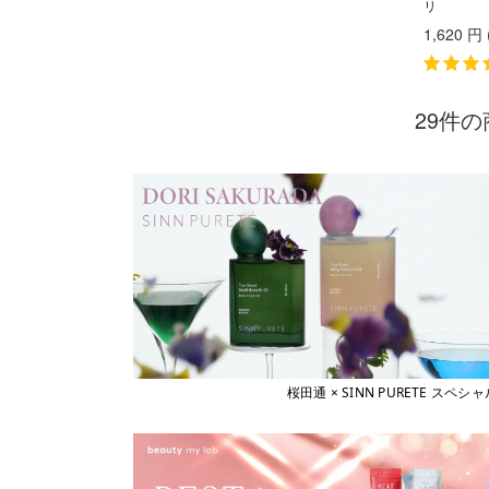
リ
ヤーマン
カヒ
1,620
円
KAHI
ユーグレナ
カラーガジェット
LILAY
COLOR GADGET
LISARCH
キヌージョ
29件の
KINUJO
ルベル
キャラバン
RETOUCH
CARAVAN
クオルシア
LOWBAL
QUALUCIA
ロレアル
グッバイイエロー/オレンジ
GOODBYE YELLOW ＆ GOODBYE ORANGE
クフラ
qufra
クラプロックス
CURAPROX
グランドリンケージ
GRANDLINKAGE
グランパーム
桜田通 × SINN PURETE 
GRAN PARMU
クレイエステ
CLAY ESTHE
クレイツ
CREATEs