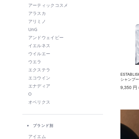
アーティックコスメ
アラスカ
アリミノ
UnG
アンドウェイビー
イエルネス
ウイルエー
ウエラ
エクステラ
ESTABL
エコウイン
シャンプー1
エナディア
9,350
円
O
オベリクス
オルビス
カドー
ブランド別
KAHI
KINUJO
アイエム