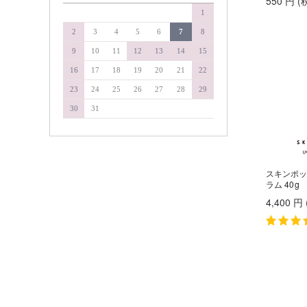
550
円
(
&WAVEY
1
soel
イエルネス
YELLNESS
タマリス
2
3
4
5
6
7
8
イロノワ
タングルティーザー
9
10
11
12
13
14
15
IRONOWA
ヴァリジョア
ダイソン
16
17
18
19
20
21
22
Varijoie
ディアテック
23
24
25
26
27
28
29
ウェーボ ジュカーラ
デミコスメティクス
Uevo Jouecara
30
31
ウルティア
デルマドール
URUTIER
NAKAGAWA
エアンス
EANS
中野製薬
エイジア
スキンポッ
NAKAMA-Lab
agea
ラム 40g
ナプラ
エヴィ
4,400
円
Evi
pad
エクスフリーク
ピアセラボ
XFLEEK
エコウイン
b-ex
ECOUIN
美心舎
エスタブリッシュ
ビーファースト
ESTABLISHED
エスハートエス
Bフロンティア
S・HEART・S