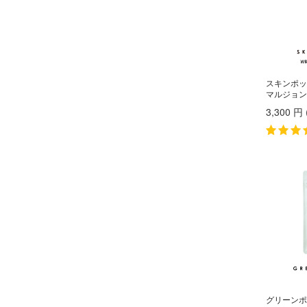
ビューティーマイラボ
エックストリートメント
X TREATMENT
フィヨーレコスメティクス
エナディア
フェスティノ
ENADEA
Fork
エポ
epo
ブライト
スキンポッ
エムビーエフエフ
マルジョン 
フローリストジャパン
MBFF
3,300
円
エルジューダ
ホーユー
Elujuda
ボジコ
エレクトロン
ELECTRON
ボズレー
オースキンアンドヘア
マイトレックス
O SKIN ＆ HAIR
マイクロバブル・ジャパン
オーバイトーリ
OW BYE TORI
マデナ
オベリクス
ミルボン
OVERics
オルディーブシーディル
ムーンパンツ
ORDEVE Seadil
Mellia
オルビス
MediProduct
ORBIS
カドー
mous.
グリーン
cado