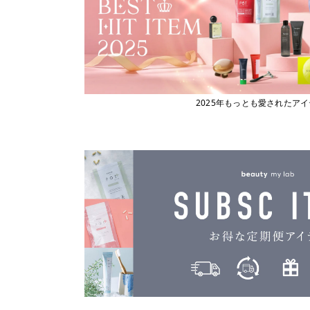
クロナ
CRONNA
クロマテック
CHROMATECH
ケアネス
CARENESS
ケラフェクト
KERAFFECT
2025年もっとも愛されたア
ザ パーフェクト アンカー
THE PERFECT ANCHOR
ザ・ヘアケア
THE HAIR CARE
サマーバー
SUMMER BAR
ジェーシー／自由が丘クリニック
JC
ジェミールフラン
jemile fran
ジオ
THEO
シュウウエムラ
shu uemura
シンピュルテ
SINN PURETE