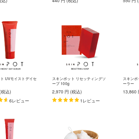
税込
)
440
円
(税込
)
550
円
ト UVモイストデイセ
スキンポット リセッティングソ
スキンポ
ープ 100g
ーラー
(税込
)
2,970
円
(税込
)
13,860
6レビュー
1レビュー