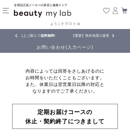
全商品正規メーカーの美容と健康ストア
ゲスト
ようこそ
様
購入で
送料無料
!
【重要】熊本地震の影響により遅延が生じております
お問い合わせ(入力ページ)
内容によっては回答をさしあげるのに
お時間をいただくこともございます。
また、休業日は翌営業日以降の対応と
なりますのでご了承ください。
定期お届けコースの
休止・契約終了につきまして