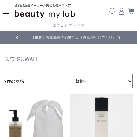
全商品正規メーカーの美容と健康ストア
ゲスト
ようこそ
様
無料
!
【重要】熊本地震の影響により遅延が生じております
スワ SUWAH
9件の商品