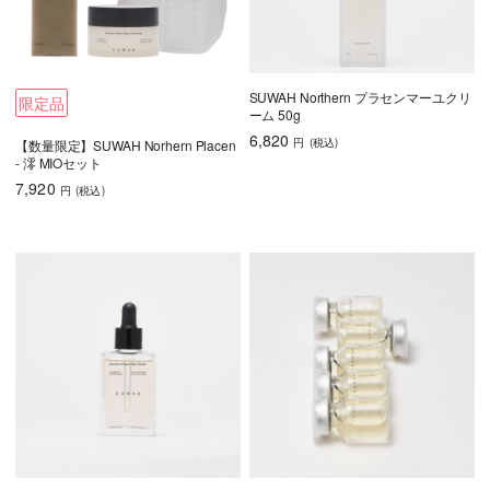
SUWAH Northern プラセンマーユクリ
限定品
ーム 50g
6,820
円
(税込
)
【数量限定】SUWAH Norhern Placen
- 澪 MIOセット
7,920
円
(税込
)