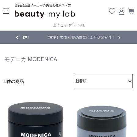
全商品正規メーカーの美容と健康ストア
ゲスト
ようこそ
様
無料
!
【重要】熊本地震の影響により遅延が生じております
モデニカ MODENICA
8件の商品