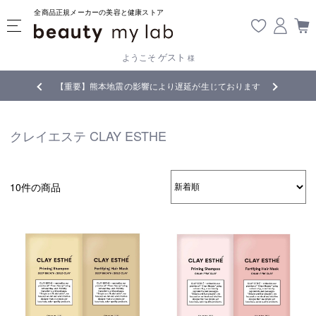
全商品正規メーカーの美容と健康ストア
ゲスト
ようこそ
様
無料
!
【重要】熊本地震の影響により遅延が生じております
クレイエステ CLAY ESTHE
10件の商品