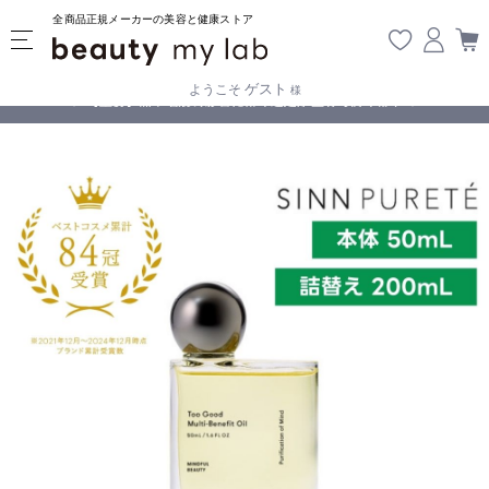
全商品正規メーカーの美容と健康ストア
ゲスト
ようこそ
様
無料
!
【重要】熊本地震の影響により遅延が生じております