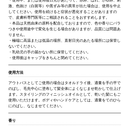
・使用中、または使用後日光があたって、赤み、はれ、かゆみ、刺
激、色抜け（白斑等）や黒ずみ等の異常が出た場合は、使用を中止
してください。使用を続けると症状が悪化することがありますの
で、皮膚科専門医等にご相談されることをおすすめします。
・本品は天然由来の原料を配合しておりますので、色や香りにバラ
つきや使用途中で変化を生じる場合がありますが、品質には問題あ
りません。
・極端に高温または低温の場所、直射日光のあたる場所には保管し
ないでください。
・乳幼児の手の届かない所に保管してください。
・使用後はキャップをきちんと閉めてください。
使用方法
アウトバスとしてご使用の場合はタオルドライ後、適量を手の平で
のばし、毛先中心に塗布して髪全体によくなじませ乾かして仕上げ
ます。スタイリングのフィニッシュオイルとして、乾いた髪にもご
使用いただけます。ボディやハンドケアとしては、適量をてのひら
にのばし、なじませてください。
香り