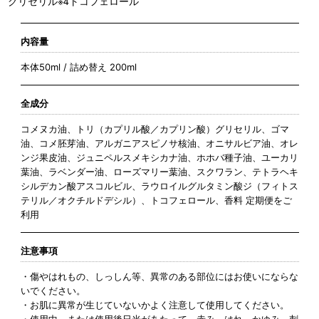
グリセリル※4トコフェロール
内容量
本体50ml / 詰め替え 200ml
全成分
コメヌカ油、トリ（カプリル酸／カプリン酸）グリセリル、ゴマ
油、コメ胚芽油、アルガニアスピノサ核油、オニサルビア油、オレ
ンジ果皮油、ジュニペルスメキシカナ油、ホホバ種子油、ユーカリ
葉油、ラベンダー油、ローズマリー葉油、スクワラン、テトラヘキ
シルデカン酸アスコルビル、ラウロイルグルタミン酸ジ（フィトス
テリル／オクチルドデシル）、トコフェロール、香料 定期便をご
利用
注意事項
・傷やはれもの、しっしん等、異常のある部位にはお使いにならな
いでください。
・お肌に異常が生じていないかよく注意して使用してください。