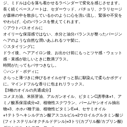
ジ、ミドルは心を落ち着かせるラベンダーで変化を感じさせます。
長く続くベースノートは、セダーウッド、パチョリ、クラリセージ
が森林の中を散歩しているかのように心を洗い流し、緊張や不安を
やわらげ、心のバランスを整えてくれます。
◇アウトバスオイルに
オイリーな保湿感ではない、水分と油分バランスが整ったバージン
ヘアのような自然な潤いあふれるツヤ髪に。
◇スタイリングに
ドライ後、ヘアアイロン後、お出かけ前にもっとツヤ感・ウェット
感・束感が欲しいときに数滴プラス。
時間がたってもパサつきなし。
◇ハンド・ボディに
さらっと薄づきに伸びるオイルがすっと肌に馴染んで柔らかボディ
に。マインドフルな香りに包まれリラックス。
【3種のオイルの共通成分】
コメヌカ油、米胚芽油、アルガンオイル、ビタミンC誘導体※1、ア
ミノ酸系保湿成分※2、植物性スクワラン、パーム/ヤシオイル抽出
物※3、ホホバ種子油、植物性ビタミンE※4、セサミオイル
※1テトラヘキシルデカン酸アスコルビル※2ウロイルグルタミン酸ジ
(フィトステリル/オクチルドデシル)※3トリ(カプリル酸/カプリン酸)