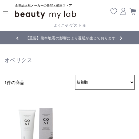
全商品正規メーカーの美容と健康ストア
ゲスト
ようこそ
様
無料
!
【重要】熊本地震の影響により遅延が生じております
オベリクス
1件の商品