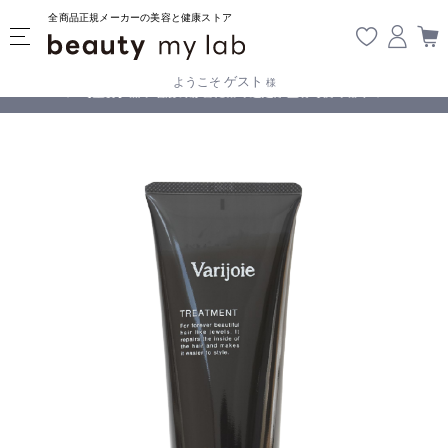
全商品正規メーカーの美容と健康ストア
ゲスト
ようこそ
様
無料
!
【重要】熊本地震の影響により遅延が生じております