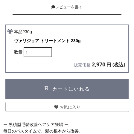
レビューを書く
本品230g
ヴァリジョア トリートメント 230g
数量
2,970
円 (税込)
販売価格
shopping_cart
カートにいれる
お気に入り
ー 累積型毛髪改善ヘアケア登場 ー
毎日のバスタイムで、髪の根本から改善。