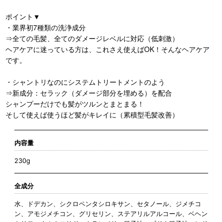
ポイント▼
・業界初7種類の洗浄成分
⇒全ての毛髪、全てのダメージレベルに対応（低刺激）
ヘアケアに迷っている方は、これさえ使えばOK！そんなヘアケア
です。
・シャントリなのにシステムトリートメントのよう
⇒新成分：セラック（ダメージ部分を埋める）を配合
シャンプーだけでも髪がツルンとまとまる！
そして使えば使うほど髪がキレイに（累積型毛髪改善）
内容量
230g
全成分
水、ドデカン、シクロペンタシロキサン、セタノール、ジメチコ
ン、アモジメチコン、グリセリン、ステアリルアルコール、ベヘン