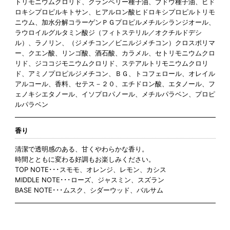
トリモニウムクロリド、クランベリー種子油、ブドウ種子油、ヒド
ロキシプロピルキトサン、ヒアルロン酸ヒドロキシプロピルトリモ
ニウム、加水分解コラーゲンＰＧプロピルメチルシランジオール、
ラウロイルグルタミン酸ジ（フィトステリル／オクチルドデシ
ル）、ラノリン、（ジメチコン／ビニルジメチコン）クロスポリマ
ー、クエン酸、リンゴ酸、酒石酸、カラメル、セトリモニウムクロ
リド、ジココジモニウムクロリド、ステアルトリモニウムクロリ
ド、アミノプロピルジメチコン、ＢＧ、トコフェロール、オレイル
アルコール、香料、セテス－２０、エチドロン酸、エタノール、フ
ェノキシエタノール、イソプロパノール、メチルパラベン、プロピ
ルパラベン
香り
清潔で透明感のある、甘くやわらかな香り。
時間とともに変わる好調もお楽しみください。
TOP NOTE･･･スモモ、オレンジ、レモン、カシス
MIDDLE NOTE･･･ローズ、ジャスミン、スズラン
BASE NOTE･･･ムスク、シダーウッド、バルサム