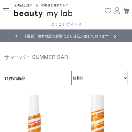
全商品正規メーカーの美容と健康ストア
ゲスト
ようこそ
様
無料
!
【重要】熊本地震の影響により遅延が生じております
サマーバー SUMMER BAR
11件の商品