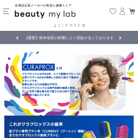
全商品正規メーカーの美容と健康ストア
ゲスト
ようこそ
様
無料
!
【重要】熊本地震の影響により遅延が生じております