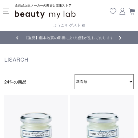
全商品正規メーカーの美容と健康ストア
ゲスト
ようこそ
様
無料
!
【重要】熊本地震の影響により遅延が生じております
LISARCH
24件の商品