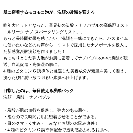
肌に密着するモコモコ泡が、洗顔の常識を変える
昨年大ヒットとなった、業界初の炭酸 × ナノバブルの高保湿ミスト
「ルリーク ナノ スパークリングミスト」。
もっと長時間効果を感じたい、洗顔も一緒にできたら、バスタイム
に使いたいなどのお声から、ミストで採用したナノボールを投入し
た新感覚炭酸洗顔を作りました！
もっちりとした弾力泡がお肌に密着してナノバブルの中の炭酸が浸
透、血流促進・高保湿の肌に。
4 種のビタミン C 誘導体と厳選した美容成分が素肌を美しく整え、
洗うたびに潤い放つ明るい素肌へ仕上げます。
目指したのは、毎日使える炭酸パック
洗顔 × 炭酸 × ナノバブル
・炭酸が肌の血行を促進し、弾力のある肌へ。
・泡なので長時間お肌に密着させることができる。
・目のクマ・くすみ・しみなどお顔のお悩み改善！
・4 種のビタミン C 誘導体配合で透明感あふれるお肌へ。