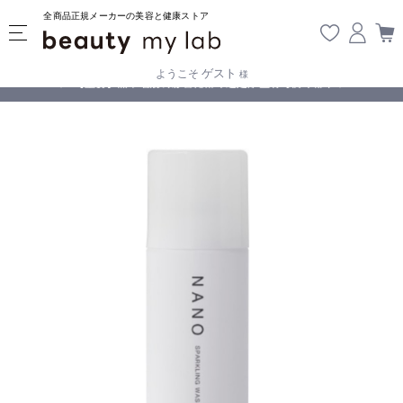
全商品正規メーカーの美容と健康ストア
ゲスト
ようこそ
様
無料
!
【重要】熊本地震の影響により遅延が生じております