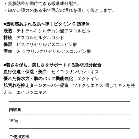
・美肌効果が期待できる厳選成分配合。
・細かい弾力のある泡で毛穴の汚れを優しく落とします。
■透明感あふれる肌へ導くビタミン C 誘導体
浸透
テトラヘキシルデカン酸アスコルビル
持続
アスコルビルグルコシド
保湿
ビスグリセリルアスコルビン酸
産生
3- ラウリルグリセリルアスコルビン酸
■若さを保ち、美しさをサポートする訴求成分配合
血行促進・保湿・美白
セイヨウサンザシエキス
優れた保水力・肌のバリア機能強化
エクトイン
肌荒れを抑えターンオーバー促進
ツボクサエキス 潤してキメを整
える エイジツエキス
内容量
180g
ご使用方法