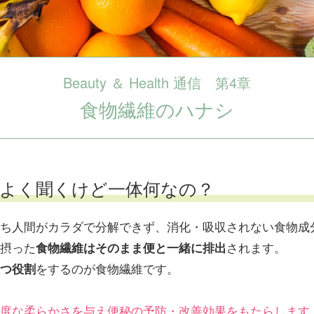
Beauty ＆ Health 通信 第4章
食物繊維のハナシ
よく聞くけど一体何なの？
ち人間がカラダで分解できず、消化・吸収されない食物成
摂った
されます。
食物繊維はそのまま便と一緒に排出
をするのが食物繊維です。
つ役割
度な柔らかさを与え便秘の予防・改善効果をもたらします