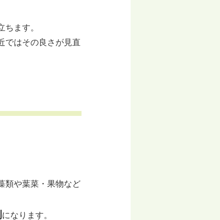
立ちます。
近ではその良さが見直
藻類や葉菜・果物など
利
になります。