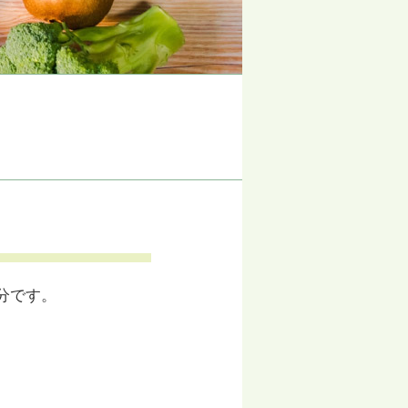
分です。
。