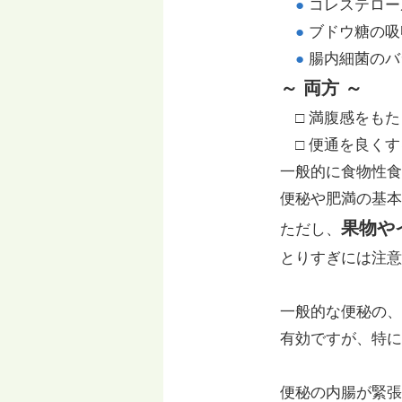
●
コレステロー
●
ブドウ糖の吸
●
腸内細菌のバ
～ 両方 ～
□ 満腹感をもた
□ 便通を良くす
一般的に食物性食
便秘や肥満の基本
果物や
ただし、
とりすぎには注意
一般的な便秘の、
有効ですが、特に
便秘の内腸が緊張