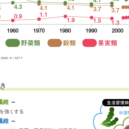
tr 2002; 41: 227-7
き
繊維
～
を強くする
繊維
～