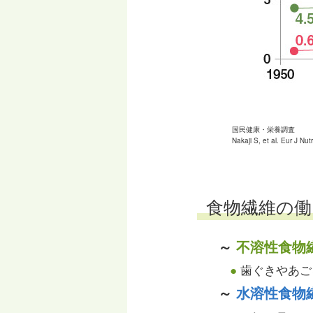
国民健康・栄養調査
Nakaji S, et al. Eur J Nu
食物繊維の働
～
不溶性食物
●
歯ぐきやあご
～
水溶性食物