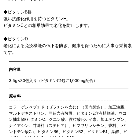
◆ビタミンB群
強い抗酸化作用を持つビタミンE。
ビタミンCとの相乗効果で老化を防止します。
◆ビタミンD
老化による免疫機能の低下を防ぎ、健康を保つために大事な栄養素
です。
内容量
3.5g×30包入り（ビタミンC1包に1,000mg配合）
原材料
コラーゲンペプチド（ゼラチンを含む）（国内製造）、加工油脂、
マルトデキストリン、亜鉛含有酵母、ビタミンE含有植物油、ウコ
ン抽出物/ビタミンC、クエン酸、微粒酸化ケイ素、加工デンプン、
ナイアシン、甘味料（ステビア）、ヒマワリレシチン、香料、 パ
ントテン酸Ca、ビタミンB6、ビタミンB2、ビタミンB1、葉酸、ビ