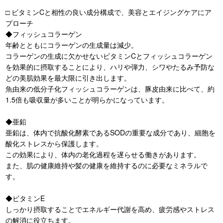
□ ビタミンCと相性の良い成分構成で、美容とエイジングケアにア
プローチ
◆フィッシュコラーゲン
年齢とともにコラーゲンの生成量は減少。
コラーゲンの生成に欠かせないビタミンCとフィッシュコラーゲン
を効果的に摂取することにより、ハリや弾力、シワやたるみ予防な
どの美肌効果を最大限に引き出します。
魚由来の低分子化フィッシュコラーゲンは、豚皮由来に比べて、約
1.5倍も吸収量が多いことが明らかになっています。
◆亜鉛
亜鉛は、体内で抗酸化酵素であるSODの重要な成分であり、細胞を
酸化ストレスから保護します。
この効果により、体内の老化過程を遅らせる働きがあります。
また、肌の健康維持や髪の健康を維持するのに必要なミネラルで
す。
◆ビタミンE
しっかり摂取することでエネルギー代謝を高め、疲労感やストレス
の解消に役立ちます。