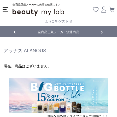
全商品正規メーカーの美容と健康ストア
ゲスト
ようこそ
様
じております
全商品正規メーカー流通商品
5,5
アラナス ALANOUS
現在、商品はございません。
お得な詰め替えタイプがさらにお得に！