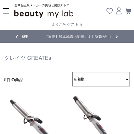
全商品正規メーカーの美容と健康ストア
ゲスト
ようこそ
様
無料
!
【重要】熊本地震の影響により遅延が生じております
クレイツ CREATEs
5件の商品