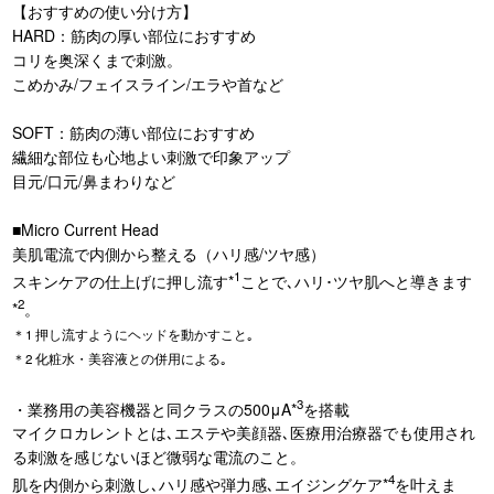
【おすすめの使い分け方】
HARD：筋肉の厚い部位におすすめ
コリを奥深くまで刺激。
こめかみ/フェイスライン/エラや首など
SOFT：筋肉の薄い部位におすすめ
繊細な部位も心地よい刺激で印象アップ
目元/口元/鼻まわりなど
■Micro Current Head
美肌電流で内側から整える（ハリ感/ツヤ感）
1
スキンケアの仕上げに押し流す*
ことで､ハリ･ツヤ肌へと導きます
2
*
。
＊1 押し流すようにヘッドを動かすこと｡
＊2 化粧水・美容液との併用による｡
3
・業務用の美容機器と同クラスの500μA*
を搭載
マイクロカレントとは､エステや美顔器､医療用治療器でも使用され
る刺激を感じないほど微弱な電流のこと。
4
肌を内側から刺激し､ハリ感や弾力感､エイジングケア*
を叶えま