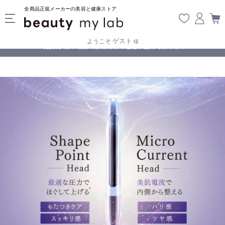
全商品正規メーカーの美容と健康ストア
ゲスト
ようこそ
様
無料
!
【重要】熊本地震の影響により遅延が生じております