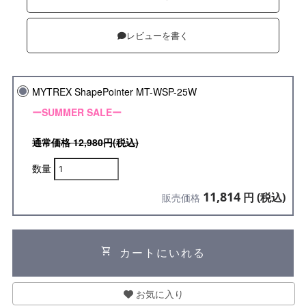
レビューを書く
MYTREX ShapePointer MT-WSP-25W
ーSUMMER SALEー
通常価格 12,980円(税込)
数量
11,814
円 (税込)
販売価格
shopping_cart
カートにいれる
お気に入り