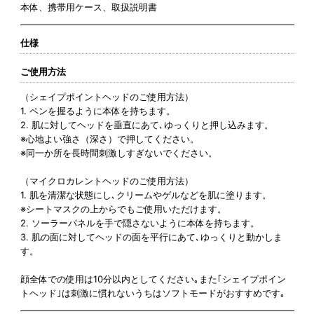
本体、携帯用ケース、取扱説明書
仕様
ご使用方法
（シェイプポイントヘッドのご使用方法）
1. ペンを握るように本体を持ちます。
2. 肌に対してヘッドを垂直にあて､ゆっくりと押し込みます。
※心地よい強さ（深さ）で押してください。
※同一か所を長時間刺激しすぎないでください。
（マイクロカレントヘッドのご使用方法）
1. 肌を清潔な状態にし､クリームやゲルなどを肌に塗ります。
※シートマスクの上からでもご使用いただけます。
2. ソーラーパネルを手で隠さないように本体を持ちます。
3. 肌の面に対してヘッドの面を平行にあて､ゆっくりと動かしま
す。
顔全体での使用は10分以内としてください｡また｢シェイプポイン
トヘッド｣は刺激に慣れないうちはソフトモードがおすすめです｡