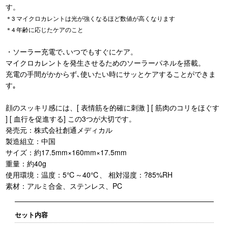
す。
＊3 マイクロカレントは光が強くなるほど数値が高くなります
＊4 年齢に応じたケアのこと
・ソーラー充電で､いつでもすぐにケア。
マイクロカレントを発生させるためのソーラーパネルを搭載。
充電の手間がかからず､使いたい時にサッとケアすることができま
す｡
顔のスッキリ感には、[ 表情筋を的確に刺激 ] [ 筋肉のコリをほぐす
] [ 血行を促進する] この3つが大切です。
発売元：株式会社創通メディカル
製造組立：中国
サイズ：約17.5mm×160mm×17.5mm
重量：約40g
使用環境：温度：5℃～40℃、 相対湿度：?85%RH
素材：アルミ合金、ステンレス、PC
セット内容