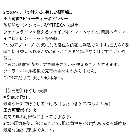
2つのヘッドで叶える､美しい顔印象。
圧力可変?ビューティーポインター
革新的なポインターがMYTREXから誕生。
フェイスラインを整えるシェイプポイントヘッドと､美肌へ導くマ
イクロカレントヘッドを搭載。
2つのアプローチで､気になる部位を的確に刺激できます｡圧力を2段
階で切り替えられるため､深いところまで無理なくほぐすことが可
能に。
さらに､微弱電流のケアで肌を内側から整えることもできます。
ソーラーパネル搭載で充電の手間もかかりません｡
この1本だけで､美しい顔印象へ。
【新発想】ほぐし×美肌
■ Shape Point
最適な圧力でほぐして上げる（もたつきケア/スッキリ感）
圧力可変ポインター
筋肉の厚みは部位によってさまざま｡
2つの圧力を使い分けることで､肌に負担をかけず､あらゆる部位を
最適な強さで刺激できます｡