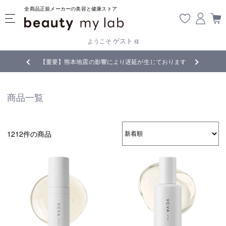
全商品正規メーカーの美容と健康ストア
ゲスト
ようこそ
様
じております
全商品正規メーカー流通商品
5,
商品一覧
1212件の商品