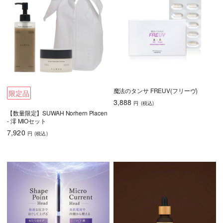
魔法のタンサ FREUV(フリーヴ)
限定品
3,888
円
(税込
)
【数量限定】SUWAH Norhern Placen
- 澪 MIOセット
7,920
円
(税込
)