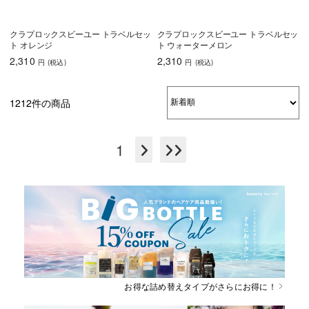
クラプロックスビーユー トラベルセッ
クラプロックスビーユー トラベルセッ
ト オレンジ
ト ウォーターメロン
2,310
2,310
円
(税込
)
円
(税込
)
1212件の商品
1
お得な詰め替えタイプがさらにお得に！