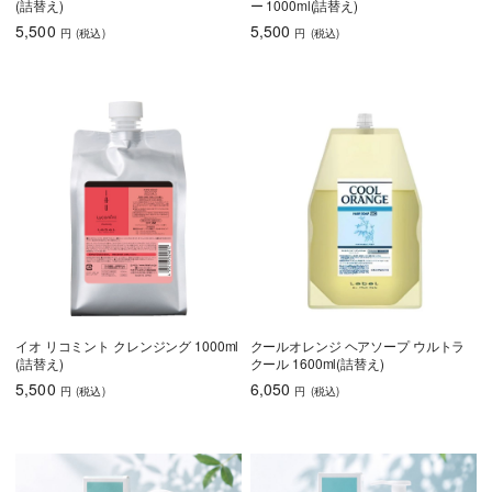
(詰替え)
ー 1000ml(詰替え)
5,500
5,500
円
(税込
)
円
(税込
)
イオ リコミント クレンジング 1000ml
クールオレンジ ヘアソープ ウルトラ
(詰替え)
クール 1600ml(詰替え)
5,500
6,050
円
(税込
)
円
(税込
)