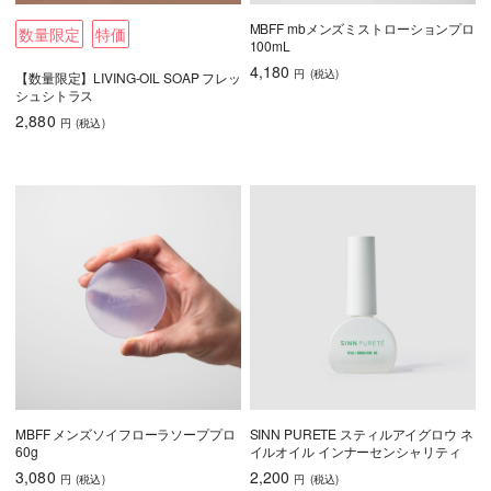
MBFF mbメンズミストローションプロ
数量限定
特価
100mL
4,180
円
(税込
)
【数量限定】LIVING-OIL SOAP フレッ
シュシトラス
2,880
円
(税込
)
MBFF メンズソイフローラソーププロ
SINN PURETE スティルアイグロウ ネ
60g
イルオイル インナーセンシャリティ
3,080
2,200
円
(税込
)
円
(税込
)