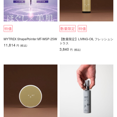
特価
数量限定
特価
MYTREX ShapePointer MT-WSP-25W
【数量限定】LIVING-OIL フレッシュシ
トラス
11,814
円
(税込
)
3,840
円
(税込
)