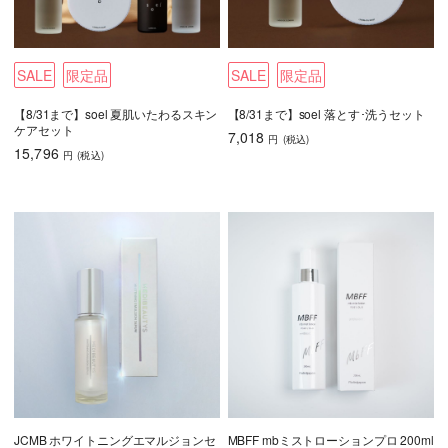
SALE
限定品
SALE
限定品
【8/31まで】soel 夏肌いたわるスキン
【8/31まで】soel 落とす･洗うセット
ケアセット
7,018
円
(税込
)
15,796
円
(税込
)
JCMB ホワイトニングエマルジョンセ
MBFF mbミストローションプロ 200ml