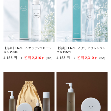
【定期】ENADEA エッセンスローシ
【定期】ENADEA クリア クレンジン
ョン 200ml
グ A 195ml
4,158 円
→
初回
2,310
4,158 円
→
初回
2,310
円
(税込
)
円
(税込
)