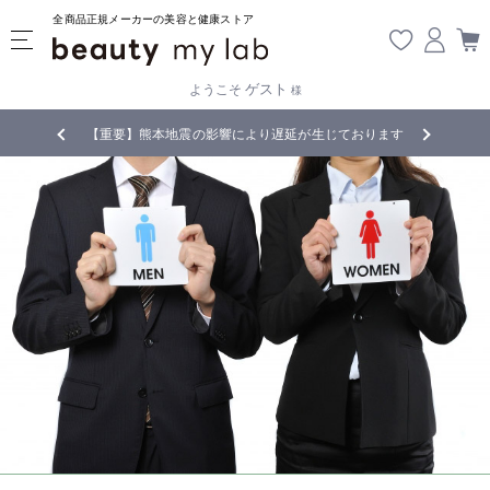
全商品正規メーカーの美容と健康ストア
ゲスト
ようこそ
様
無料
!
【重要】熊本地震の影響により遅延が生じております