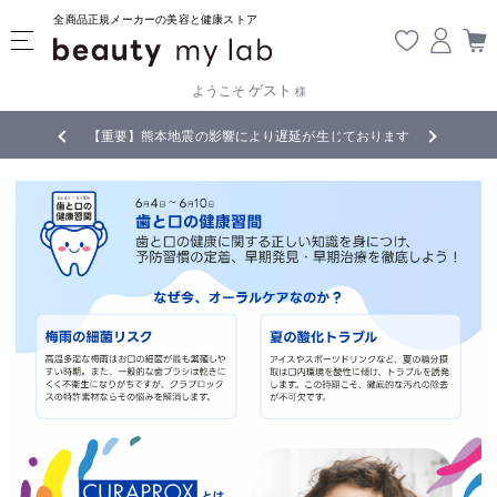
全商品正規メーカーの美容と健康ストア
ゲスト
ようこそ
様
無料
!
【重要】熊本地震の影響により遅延が生じております