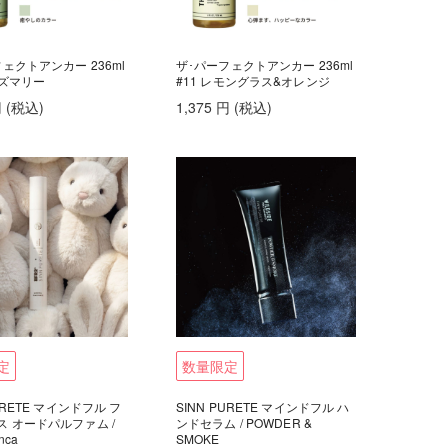
ェクトアンカー 236ml
ザ･パーフェクトアンカー 236ml
ーズマリー
#11 レモングラス&オレンジ
円
(税込
)
1,375
円
(税込
)
定
数量限定
PURETE マインドフル フ
SINN PURETE マインドフル ハ
ス オードパルファム /
ンドセラム / POWDER &
nca
SMOKE