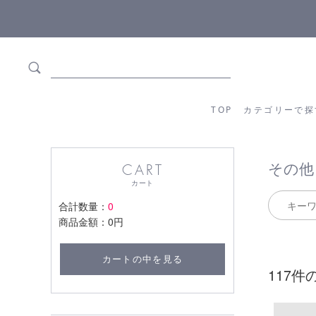
5,500円(税込)以上ご購入で
送料550円(税込)無料
!
TOP
カテゴリーか
TOP
カテゴリーで探
その他
CART
カート
合計数量：
0
商品金額：
0円
カートの中を見る
117件