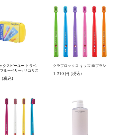
ックスビーユー トラベ
クラプロックス キッズ 歯ブラシ
 ブルーベリー+リコリス
1,210
円
(税込
)
円
(税込
)