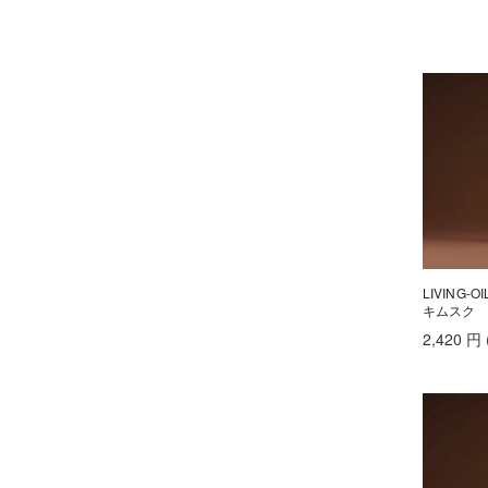
クロナ
CRONNA
クロマテック
CHROMATECH
ケアネス
CARENESS
ケラフェクト
KERAFFECT
ザ パーフェクト アンカー
THE PERFECT ANCHOR
ザ・ヘアケア
THE HAIR CARE
サマーバー
SUMMER BAR
LIVING-
ジェーシー／自由が丘クリニック
キムスク
JC
ジェミールフラン
2,420
円
jemile fran
ジオ
THEO
シュウウエムラ
shu uemura
シンピュルテ
SINN PURETE