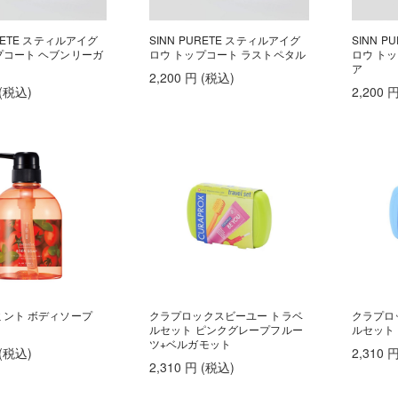
URETE スティルアイグ
SINN PURETE スティルアイグ
SINN 
プコート ヘブンリーガ
ロウ トップコート ラストペタル
ロウ ト
ア
2,200
円
(税込
)
(税込
)
2,200
ミント ボディソープ
クラプロックスビーユー トラベ
クラプロ
ルセット ピンクグレープフルー
ルセット
ツ+ベルガモット
(税込
)
2,310
2,310
円
(税込
)