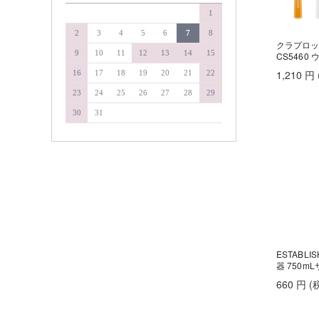
&WAVEY
1
soel
イエルネス
YELLNESS
タマリス
2
3
4
5
6
7
8
イロノワ
クラプロッ
タングルティーザー
9
10
11
12
13
14
15
CS5460
IRONOWA
ヴァリジョア
ダイソン
1,210
円
16
17
18
19
20
21
22
Varijoie
ディアテック
23
24
25
26
27
28
29
ウェーボ ジュカーラ
デミコスメティクス
Uevo Jouecara
30
31
ウルティア
デルマドール
URUTIER
NAKAGAWA
エアンス
EANS
中野製薬
エイジア
NAKAMA-Lab
agea
ナプラ
エヴィ
Evi
pad
エクスフリーク
ピアセラボ
XFLEEK
ESTABL
エコウイン
b-ex
器 750m
ECOUIN
美心舎
エスタブリッシュ
660
円
(
ビーファースト
ESTABLISHED
エスハートエス
Bフロンティア
S・HEART・S