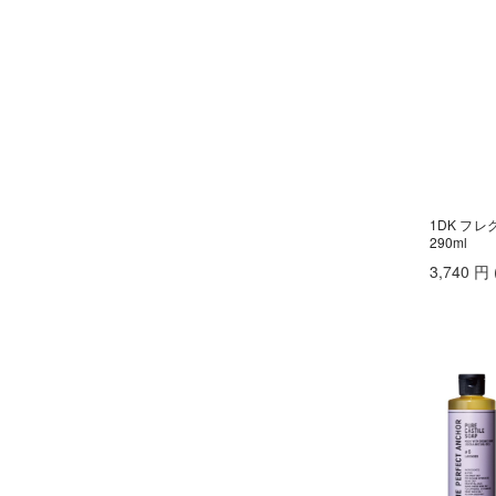
ビューティーマイラボ
エックストリートメント
X TREATMENT
フィヨーレコスメティクス
エナディア
フェスティノ
ENADEA
Fork
エポ
epo
ブライト
エムビーエフエフ
フローリストジャパン
MBFF
エルジューダ
ホーユー
Elujuda
ボジコ
1DK フ
エレクトロン
290ml
ELECTRON
ボズレー
オースキンアンドヘア
3,740
円
マイトレックス
O SKIN ＆ HAIR
マイクロバブル・ジャパン
オーバイトーリ
OW BYE TORI
マデナ
オベリクス
ミルボン
OVERics
オルディーブシーディル
ムーンパンツ
ORDEVE Seadil
Mellia
オルビス
MediProduct
ORBIS
カドー
mous.
cado