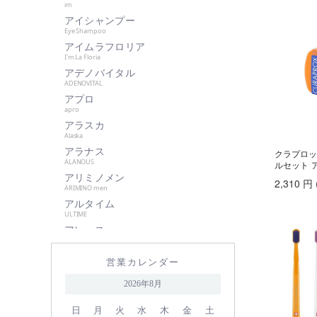
im
肌美和
アイシャンプー
グッドシング
Eye Shampoo
クラプロックス
アイムラフロリア
I'm La Floria
グランパーム
アデノバイタル
クレイツイオン
ADENOVITAL
アプロ
ケアネス
apro
ケラフェクト
アラスカ
サハラ・インターナショナルグル
Alaska
ープ
アラナス
クラプロッ
ALANOUS
ルセット 
サントレッグ
アリミノメン
2,310
円
GMコーポレーション
ARIMINO men
アルタイム
season4
ULTIME
資生堂
アレース
シュワルツコフ
ARES
アロンザ
自由が丘クリニック
営業カレンダー
ALONZA
shu uemura
アンダーバープラス
2026年8月
underbar plus
シン ピュルテ
アンドウェイビー
日
月
火
水
木
金
土
ストレーニア