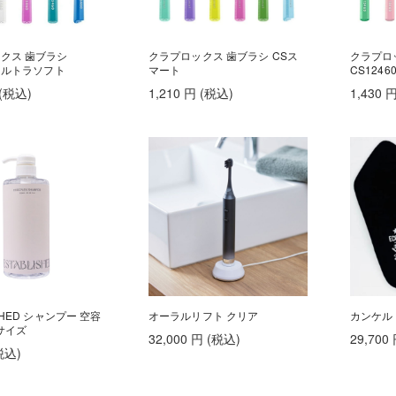
クス 歯ブラシ
クラプロックス 歯ブラシ CSス
クラプロ
 ウルトラソフト
マート
CS124
(税込
)
1,210
円
(税込
)
1,430
ISHED シャンプー 空容
オーラルリフト クリア
カンケル B
Lサイズ
32,000
円
(税込
)
29,700
税込
)