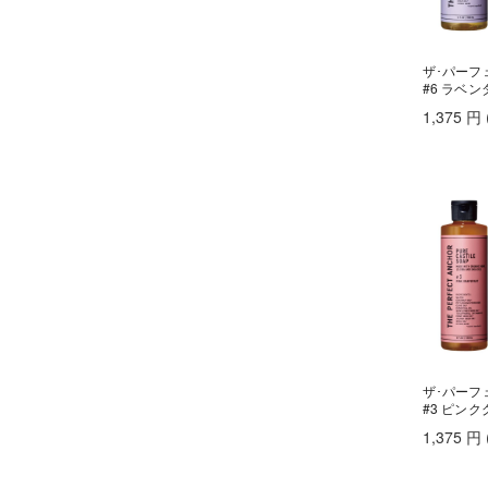
ヤーマン
カヒ
KAHI
ユーグレナ
カラーガジェット
LILAY
ザ･パーフェ
COLOR GADGET
#6 ラベン
LISARCH
キヌージョ
1,375
円
KINUJO
ルベル
キャラバン
RETOUCH
CARAVAN
クオルシア
LOWBAL
QUALUCIA
ロレアル
グッバイイエロー/オレンジ
GOODBYE YELLOW ＆ GOODBYE ORANGE
クフラ
qufra
クラプロックス
CURAPROX
グランドリンケージ
GRANDLINKAGE
グランパーム
ザ･パーフェ
GRAN PARMU
#3 ピン
クレイエステ
1,375
円
CLAY ESTHE
クレイツ
CREATEs