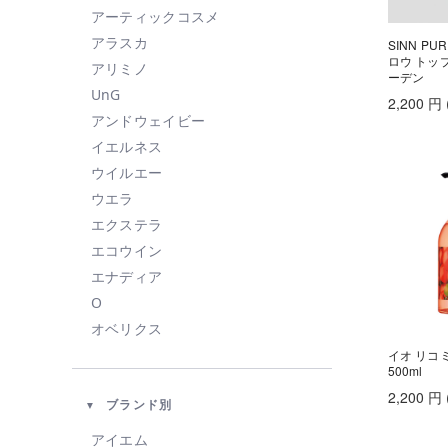
アーティックコスメ
アラスカ
SINN P
ロウ トッ
アリミノ
ーデン
UnG
2,200
円
アンドウェイビー
イエルネス
ウイルエー
ウエラ
エクステラ
エコウイン
エナディア
O
オベリクス
オルビス
イオ リコ
500ml
カドー
2,200
円
ブランド別
KAHI
KINUJO
アイエム