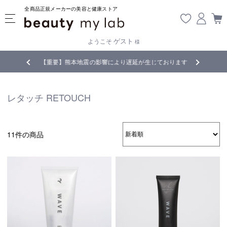
全商品正規メーカーの美容と健康ストア
ゲスト
ようこそ
様
無料
!
【重要】熊本地震の影響により遅延が生じております
レタッチ RETOUCH
11件の商品