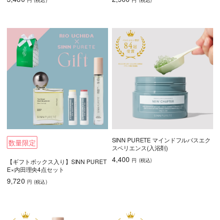
SINN PURETE マインドフルバスエク
数量限定
スペリエンス(入浴剤)
4,400
円
(税込
)
【ギフトボックス入り】SINN PURET
E×内田理央4点セット
9,720
円
(税込
)