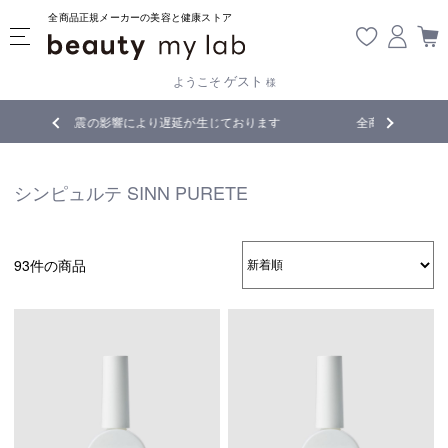
全商品正規メーカーの美容と健康ストア
ゲスト
ようこそ
様
じております
全商品正規メーカー流通商品
5,
シンピュルテ SINN PURETE
93件の商品