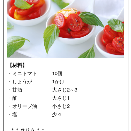
【材料】
・ミニトマト 10個
・しょうが 1かけ
・甘酒 大さじ2～3
・酢 大さじ1
・オリーブ油 小さじ2
・塩 少々
＊＊ 作り方 ＊＊