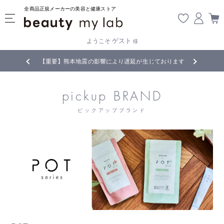
全商品正規メーカーの美容と健康ストア
ゲスト
ようこそ
様
無料
!
【重要】熊本地震の影響により遅延が生じております
pickup BRAND
ピックアップブランド