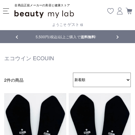
全商品正規メーカーの美容と健康ストア
ゲスト
ようこそ
様
上ご購入で
送料無料
!
【重要】熊本地震の影響により遅延が生じております
エコウイン ECOUIN
2件の商品