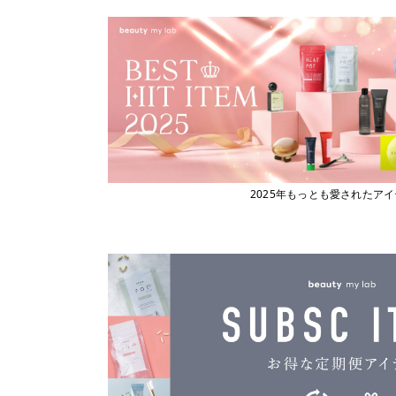
ビューティーマイラボ
エックストリートメント
X TREATMENT
フィヨーレコスメティクス
エナディア
フェスティノ
ENADEA
Fork
エポ
epo
ブライト
エムビーエフエフ
フローリストジャパン
MBFF
エルジューダ
ホーユー
Elujuda
ボジコ
エレクトロン
2025年もっとも愛されたア
ELECTRON
ボズレー
オースキンアンドヘア
マイトレックス
O SKIN ＆ HAIR
マイクロバブル・ジャパン
オーバイトーリ
OW BYE TORI
マデナ
オベリクス
ミルボン
OVERics
オルディーブシーディル
ムーンパンツ
ORDEVE Seadil
Mellia
オルビス
MediProduct
ORBIS
カドー
mous.
cado