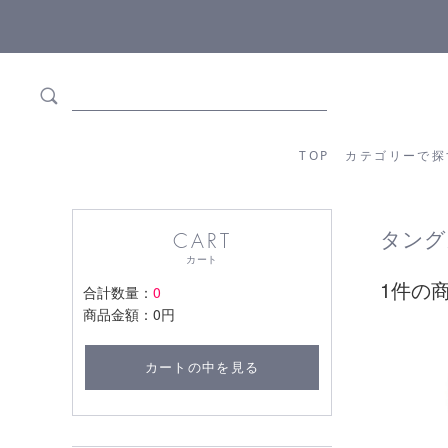
5,500円(税込)以上ご購入で
送料550円(税込)無料
!
TOP
カテゴリーか
TOP
カテゴリーで探
タング
CART
カート
1件の
合計数量：
0
商品金額：
0円
カートの中を見る