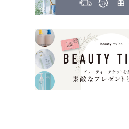
ヤーマン
カヒ
KAHI
ユーグレナ
カラーガジェット
LILAY
COLOR GADGET
LISARCH
キヌージョ
KINUJO
ルベル
キャラバン
RETOUCH
CARAVAN
クオルシア
LOWBAL
QUALUCIA
ロレアル
グッバイイエロー/オレンジ
GOODBYE YELLOW ＆ GOODBYE ORANGE
クフラ
qufra
クラプロックス
CURAPROX
グランドリンケージ
GRANDLINKAGE
グランパーム
GRAN PARMU
クレイエステ
CLAY ESTHE
クレイツ
CREATEs