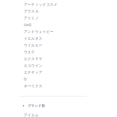
アーティックコスメ
アラスカ
アリミノ
UnG
アンドウェイビー
イエルネス
ウイルエー
ウエラ
エクステラ
エコウイン
エナディア
O
オベリクス
オルビス
カドー
ブランド別
KAHI
KINUJO
アイエム