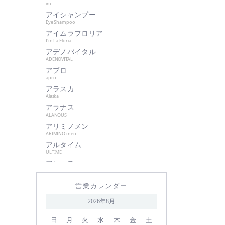
im
肌美和
アイシャンプー
グッドシング
Eye Shampoo
クラプロックス
アイムラフロリア
I'm La Floria
グランパーム
アデノバイタル
クレイツイオン
ADENOVITAL
アプロ
ケアネス
apro
ケラフェクト
アラスカ
サハラ・インターナショナルグル
Alaska
ープ
アラナス
ALANOUS
サントレッグ
アリミノメン
GMコーポレーション
ARIMINO men
アルタイム
season4
ULTIME
資生堂
アレース
シュワルツコフ
ARES
アロンザ
自由が丘クリニック
営業カレンダー
ALONZA
shu uemura
アンダーバープラス
2026年8月
underbar plus
シン ピュルテ
アンドウェイビー
日
月
火
水
木
金
土
ストレーニア