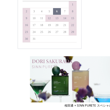
&WAVEY
1
soel
イエルネス
YELLNESS
タマリス
2
3
4
5
6
7
8
イロノワ
タングルティーザー
9
10
11
12
13
14
15
IRONOWA
ヴァリジョア
ダイソン
16
17
18
19
20
21
22
Varijoie
ディアテック
23
24
25
26
27
28
29
ウェーボ ジュカーラ
デミコスメティクス
Uevo Jouecara
30
31
ウルティア
デルマドール
URUTIER
NAKAGAWA
エアンス
EANS
中野製薬
エイジア
NAKAMA-Lab
agea
ナプラ
エヴィ
Evi
pad
エクスフリーク
ピアセラボ
XFLEEK
エコウイン
b-ex
ECOUIN
美心舎
エスタブリッシュ
ビーファースト
ESTABLISHED
桜田通 × SINN PURETE 
エスハートエス
Bフロンティア
S・HEART・S