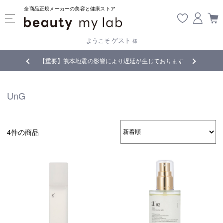
全商品正規メーカーの美容と健康ストア
ゲスト
ようこそ
様
無料
!
【重要】熊本地震の影響により遅延が生じております
UnG
4件の商品