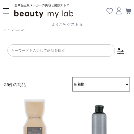
全商品正規メーカーの美容と健康ストア
ゲスト
ようこそ
様
ハリコシ
25件の商品
乾燥・パサつき
広がり・ゴワつ
ダメージケア
き
頭皮が脂っぽい
フケ・かゆみ
ボリュームアッ
プ