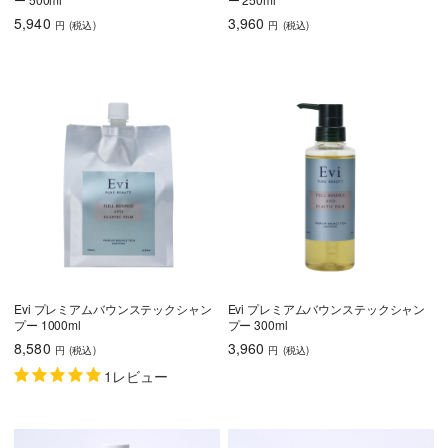
育毛
5,940
3,960
円
(税込
)
円
(税込
)
しっとり
さらさら
ハリコシ
ツヤ
ふんわり
Evi プレミアムバウンステックシャン
Evi プレミアムバウンステックシャン
乾燥・パサつき
広がり・ゴワつ
ダメージケア
プー 1000ml
プー 300ml
き
8,580
3,960
円
(税込
)
円
(税込
)
頭皮が脂っぽい
フケ・かゆみ
ボリュームアッ
1レビュー
プ
うねり・くせ毛
色持ち
エイジングケア