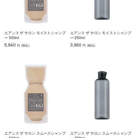
うねり・くせ毛
色持ち
エイジングケア
育毛
エアンス ザ サロン モイストシャンプ
エアンス ザ サロン モイストシャンプ
ー 500ml
ー 250ml
しっとり
さらさら
ハリコシ
5,940
3,960
円
(税込
)
円
(税込
)
ツヤ
ふんわり
乾燥・パサつき
広がり・ゴワつ
ダメージケア
き
頭皮が脂っぽい
フケ・かゆみ
ボリュームアッ
プ
エアンス ザ サロン スムースシャンプ
エアンス ザ サロン スムースシャンプ
うねり・くせ毛
色持ち
エイジングケア
ー 500ml
ー 250ml