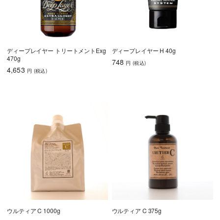
ディープレイヤー トリートメントExg
ディープレイヤー H 40g
470g
748
円
(税込
)
4,653
円
(税込
)
ウルティア C 1000g
ウルティア C 375g