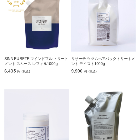
育毛
しっとり
さらさら
ハリコシ
ツヤ
ふんわり
SINN PURETE マインドフル トリート
リサーチ ツツムヘアパックトリートメ
メント スムース レフィル1000g
ント モイスト1000g
6,435
9,900
円
(税込
)
円
(税込
)