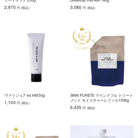
育毛
2,970
3,080
円
(税込
)
円
(税込
)
しっとり
さらさら
ハリコシ
ツヤ
ふんわり
ヴァリジョア es HM 50g
SINN PURETE マインドフル トリート
乾燥・パサつき
広がり・ゴワつ
ダメージケア
メント モイスチャーレフィル1000g
1,100
き
円
(税込
)
6,435
円
(税込
)
頭皮が脂っぽい
フケ・かゆみ
ボリュームアッ
プ
うねり・くせ毛
色持ち
エイジングケア