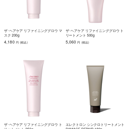
うねり・くせ毛
色持ち
エイジングケア
育毛
ザ･ヘアケア リファイニンググロウ マ
ザ･ヘアケア リファイニンググロウ ト
スク 200g
リートメント 500g
しっとり
さらさら
ハリコシ
4,180
5,060
円
(税込
)
円
(税込
)
ツヤ
ふんわり
乾燥・パサつき
広がり・ゴワつ
ダメージケア
き
頭皮が脂っぽい
フケ・かゆみ
ボリュームアッ
プ
ザ･ヘアケア リファイニンググロウ ト
エレクトロン シンクロトリートメント
うねり・くせ毛
色持ち
エイジングケア
リートメント 250g
DAMAGE REPAIR 180g