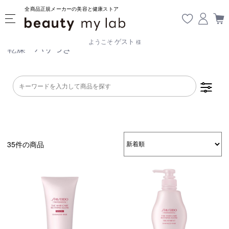
全商品正規メーカーの美容と健康ストア
ゲスト
ようこそ
様
乾燥・パサつき
35件の商品
乾燥・パサつき
広がり・ゴワつ
ダメージケア
き
頭皮が脂っぽい
フケ・かゆみ
ボリュームアッ
プ