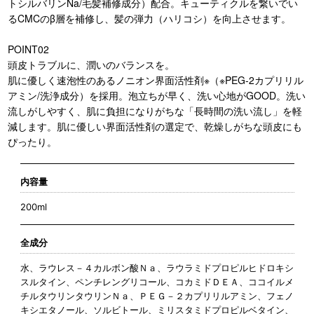
トシルバリンNa/毛髪補修成分）配合。キューティクルを繋いでい
るCMCのβ層を補修し、髪の弾力（ハリコシ）を向上させます。
POINT02
頭皮トラブルに、潤いのバランスを。
肌に優しく速泡性のあるノニオン界面活性剤※（※PEG-2カプリリル
アミン/洗浄成分）を採用。泡立ちが早く、洗い心地がGOOD。洗い
流しがしやすく、肌に負担になりがちな「長時間の洗い流し」を軽
減します。肌に優しい界面活性剤の選定で、乾燥しがちな頭皮にも
ぴったり。
内容量
200ml
全成分
水、ラウレス－４カルボン酸Ｎａ、ラウラミドプロピルヒドロキシ
スルタイン、ペンチレングリコール、コカミドＤＥＡ、ココイルメ
チルタウリンタウリンＮａ、ＰＥＧ－２カプリリルアミン、フェノ
キシエタノール、ソルビトール、ミリスタミドプロピルベタイン、