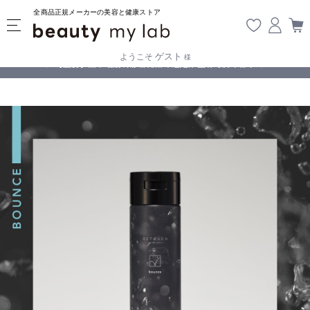
全商品正規メーカーの美容と健康ストア
ゲスト
ようこそ
様
無料
!
【重要】熊本地震の影響により遅延が生じております