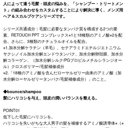
人によって違う毛髪・頭皮の悩みを、「シャンプー・トリートメン
ト」の組み合わせをカスタムすることにより解決に導く、メンズ用
ヘア＆スカルプケアシリーズです。
シリーズ共通成分：毛髪に必要なタンパク質を構成する2つの要
素、RETOUCH PPT コンプレックス※1と18種類のアミノ酸※2を配
合。さらに、3種類のナチュラルオイルを配合。
※1.加水分解ケラチン（羊毛）、セテアラミドエチルジエトニウム
サクシノイル加水分解エンドウタンパク、加水分解卵殻膜、加水分
解コラーゲン、（加水分解シルク/PGプロピルメチルシランジオー
ル）クロスポリマー/毛髪補修成分
※2.「18種のアミノ酸を含んだローヤルゼリー由来のアミノ酸（加
水分解ローヤルゼリータンパク/毛髪補修成分）」のこと。
◆bounce/shampoo
髪にハリコシを与え、頭皮の潤いバランスを整える。
POINT01
低下した毛髪にハリコシを。
ハリコシを失いがちな大人男子の髪を補修するアミノ酸誘導体※（※