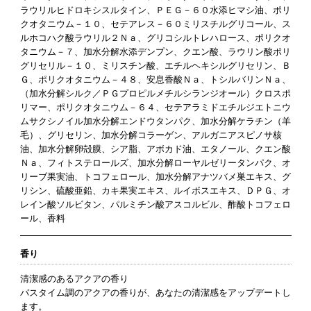
ラウリルヒドロキシスルタイン、ＰＥＧ－６０水添ヒマシ油、ポリ
クオタニウム－１０、セテアレス－６０ミリスチルグリコール、ス
ルホコハク酸ラウリル２Ｎａ、グリコシルトレハロース、ポリクオ
タニウム－７、加水分解水添デンプン、クエン酸、ラウリン酸ポリ
グリセリル－１０、ミリスチン酸、エチルヘキシルグリセリン、Ｂ
Ｇ、ポリクオタニウム－４８、安息香酸Ｎａ、トシルバリンＮａ、
（加水分解シルク／ＰＧプロピルメチルシランジオール）クロスポ
リマー、ポリクオタニウム－６４、セテアラミドエチルジエトニウ
ムサクシノイル加水分解エンドウタンパク、加水分解ケラチン（羊
毛）、グリセリン、加水分解コラーゲン、アルガニアスピノサ核
油、加水分解卵殻膜、シア脂、アボカド油、エタノール、クエン酸
Ｎａ、フィトステロールズ、加水分解ローヤルゼリータンパク、オ
リーブ果実油、トコフェロール、加水分解アナツバメ巣エキス、グ
リシン、硫酸亜鉛、カキ果実エキス、ルイボスエキス、ＤＰＧ、オ
レイン酸ソルビタン、パルミチン酸アスコルビル、酢酸トコフェロ
ール、香料
香り
清潔感のあるアクアの香り
バスタイム調のアクアの香りが、あなたの清潔感をアップデートし
ます。