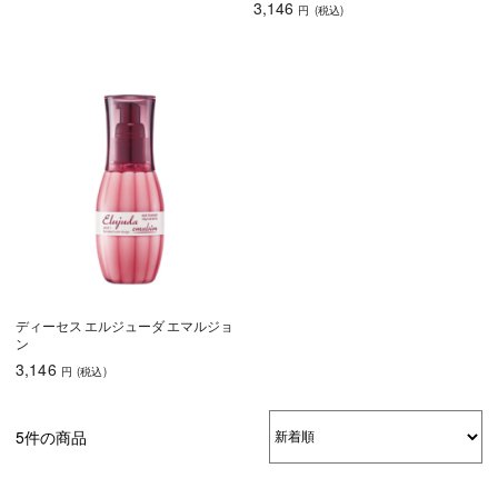
3,146
円
(税込
)
育毛
しっとり
さらさら
ハリコシ
ツヤ
ふんわり
ディーセス エルジューダ エマルジョ
ン
乾燥・パサつき
広がり・ゴワつ
ダメージケア
3,146
き
円
(税込
)
頭皮が脂っぽい
フケ・かゆみ
ボリュームアッ
プ
5件の商品
うねり・くせ毛
色持ち
エイジングケア