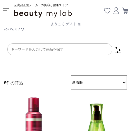
全商品正規メーカーの美容と健康ストア
ゲスト
ようこそ
様
ふんわり
5件の商品
乾燥・パサつき
広がり・ゴワつ
ダメージケア
き
頭皮が脂っぽい
フケ・かゆみ
ボリュームアッ
プ