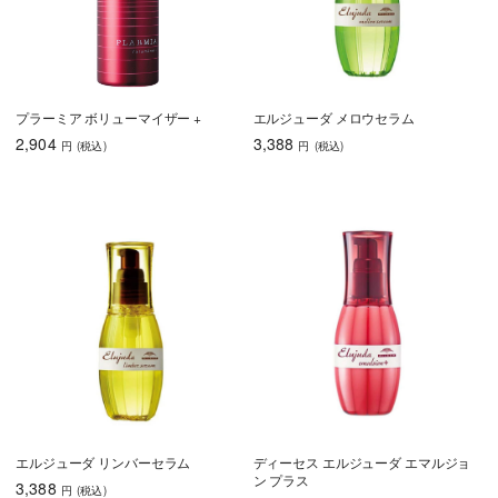
うねり・くせ毛
色持ち
エイジングケア
育毛
プラーミア ボリューマイザー +
エルジューダ メロウセラム
2,904
3,388
円
(税込
)
円
(税込
)
しっとり
さらさら
ハリコシ
ツヤ
ふんわり
乾燥・パサつき
広がり・ゴワつ
ダメージケア
き
頭皮が脂っぽい
フケ・かゆみ
ボリュームアッ
プ
エルジューダ リンバーセラム
ディーセス エルジューダ エマルジョ
ン プラス
うねり・くせ毛
色持ち
エイジングケア
3,388
円
(税込
)