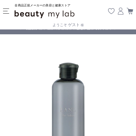
全商品正規メーカーの美容と健康ストア
ゲスト
ようこそ
様
無料
!
【重要】熊本地震の影響により遅延が生じております