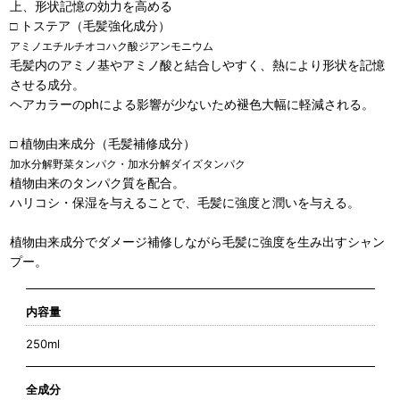
上、形状記憶の効力を高める
□ トステア（毛髪強化成分）
アミノエチルチオコハク酸ジアンモニウム
毛髪内のアミノ基やアミノ酸と結合しやすく、熱により形状を記憶
させる成分。
ヘアカラーのphによる影響が少ないため褪色大幅に軽減される。
□ 植物由来成分（毛髪補修成分）
加水分解野菜タンパク・加水分解ダイズタンパク
植物由来のタンパク質を配合。
ハリコシ・保湿を与えることで、毛髪に強度と潤いを与える。
植物由来成分でダメージ補修しながら毛髪に強度を生み出すシャン
プー。
内容量
250ml
全成分