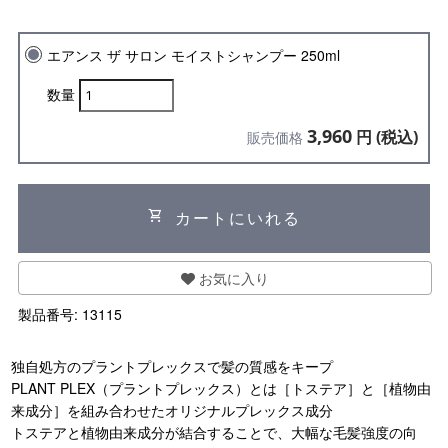
エアンス ザ サロン モイストシャンプー 250ml
数量
3,960
円 (税込)
販売価格
shopping_cart
カートにいれる
お気に入り
製品番号:
13115
独自処方のプラントプレックスで髪の質感をキープ
PLANT PLEX（プラントプレックス）とは［トステア］と［植物由
来成分］を組み合わせたオリジナルプレックス成分
トステアと植物由来成分が結合することで、大幅な毛髪強度の向