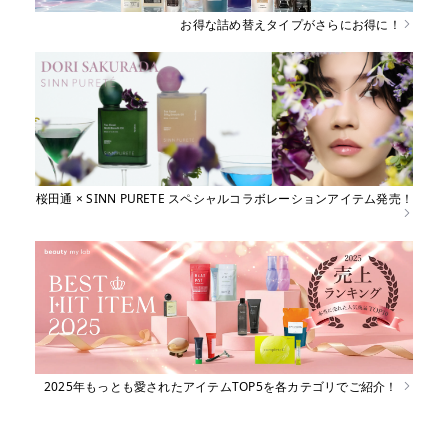
育毛
お得な詰め替えタイプがさらにお得に！
しっとり
さらさら
ハリコシ
ツヤ
ふんわり
桜田通 × SINN PURETE スペシャルコラボレーションアイテム発売！
乾燥・パサつき
広がり・ゴワつ
ダメージケア
き
頭皮が脂っぽい
フケ・かゆみ
ボリュームアッ
プ
2025年もっとも愛されたアイテムTOP5を各カテゴリでご紹介！
うねり・くせ毛
色持ち
エイジングケア