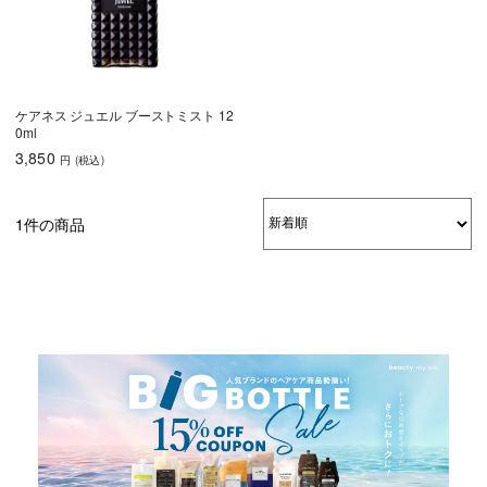
うねり・くせ毛
色持ち
エイジングケア
育毛
ケアネス ジュエル ブーストミスト 12
0ml
しっとり
さらさら
ハリコシ
3,850
円
(税込
)
ツヤ
ふんわり
1件の商品
乾燥・パサつき
広がり・ゴワつ
ダメージケア
き
頭皮が脂っぽい
フケ・かゆみ
ボリュームアッ
プ
うねり・くせ毛
色持ち
エイジングケア