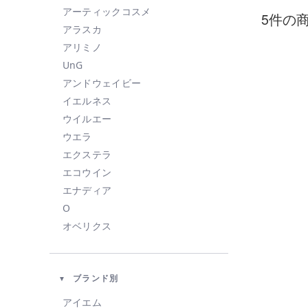
アーティックコスメ
5件の
アラスカ
アリミノ
UnG
アンドウェイビー
イエルネス
ウイルエー
ウエラ
エクステラ
エコウイン
エナディア
O
オベリクス
オルビス
カドー
ブランド別
KAHI
KINUJO
アイエム