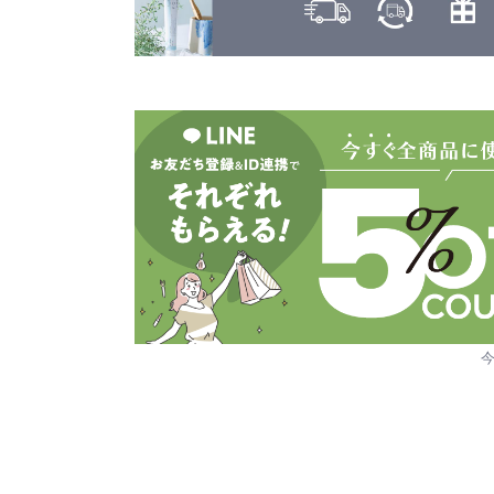
ヤーマン
カヒ
KAHI
ユーグレナ
カラーガジェット
LILAY
COLOR GADGET
LISARCH
キヌージョ
KINUJO
ルベル
キャラバン
RETOUCH
CARAVAN
クオルシア
LOWBAL
QUALUCIA
ロレアル
グッバイイエロー/オレンジ
GOODBYE YELLOW ＆ GOODBYE ORANGE
クフラ
qufra
クラプロックス
CURAPROX
グランドリンケージ
GRANDLINKAGE
グランパーム
GRAN PARMU
クレイエステ
CLAY ESTHE
クレイツ
CREATEs