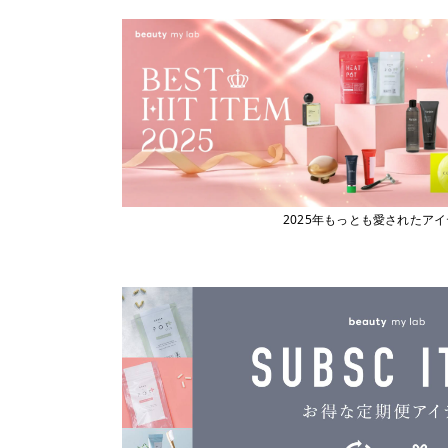
ビューティーマイラボ
エックストリートメント
X TREATMENT
フィヨーレコスメティクス
エナディア
フェスティノ
ENADEA
Fork
エポ
epo
ブライト
エムビーエフエフ
フローリストジャパン
MBFF
エルジューダ
ホーユー
Elujuda
ボジコ
エレクトロン
2025年もっとも愛されたア
ELECTRON
ボズレー
オースキンアンドヘア
マイトレックス
O SKIN ＆ HAIR
マイクロバブル・ジャパン
オーバイトーリ
OW BYE TORI
マデナ
オベリクス
ミルボン
OVERics
オルディーブシーディル
ムーンパンツ
ORDEVE Seadil
Mellia
オルビス
MediProduct
ORBIS
カドー
mous.
cado