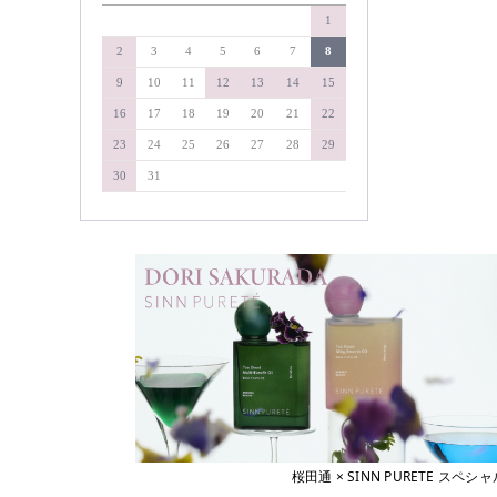
&WAVEY
1
soel
イエルネス
YELLNESS
タマリス
2
3
4
5
6
7
8
イロノワ
タングルティーザー
9
10
11
12
13
14
15
IRONOWA
ヴァリジョア
ダイソン
16
17
18
19
20
21
22
Varijoie
ディアテック
23
24
25
26
27
28
29
ウェーボ ジュカーラ
デミコスメティクス
Uevo Jouecara
30
31
ウルティア
デルマドール
URUTIER
NAKAGAWA
エアンス
EANS
中野製薬
エイジア
NAKAMA-Lab
agea
ナプラ
エヴィ
Evi
pad
エクスフリーク
ピアセラボ
XFLEEK
エコウイン
b-ex
ECOUIN
美心舎
エスタブリッシュ
ビーファースト
ESTABLISHED
桜田通 × SINN PURETE 
エスハートエス
Bフロンティア
S・HEART・S