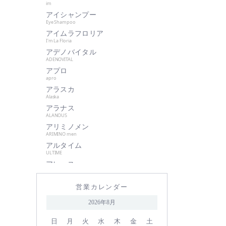
im
肌美和
アイシャンプー
グッドシング
Eye Shampoo
クラプロックス
アイムラフロリア
I'm La Floria
グランパーム
アデノバイタル
クレイツイオン
ADENOVITAL
アプロ
ケアネス
apro
ケラフェクト
アラスカ
サハラ・インターナショナルグル
Alaska
ープ
アラナス
ALANOUS
サントレッグ
アリミノメン
GMコーポレーション
ARIMINO men
アルタイム
season4
ULTIME
資生堂
アレース
シュワルツコフ
ARES
アロンザ
自由が丘クリニック
営業カレンダー
ALONZA
shu uemura
アンダーバープラス
2026年8月
underbar plus
シン ピュルテ
アンドウェイビー
日
月
火
水
木
金
土
ストレーニア