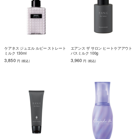
育毛
しっとり
さらさら
ハリコシ
ツヤ
ふんわり
ケアネス ジュエル ルビー ストレート
エアンス ザ サロン ヒートケアアウト
ミルク 130ml
バスミルク 100g
3,850
3,960
円
(税込
)
円
(税込
)