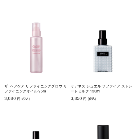
育毛
しっとり
さらさら
ハリコシ
ツヤ
ふんわり
ザ･ヘアケア リファイニンググロウ リ
ケアネス ジュエル サファイア ストレ
ファイニングオイル 95ml
ートミルク 130ml
3,080
3,850
円
(税込
)
円
(税込
)
乾燥・パサつき
広がり・ゴワつ
ダメージケア
き
頭皮が脂っぽい
フケ・かゆみ
ボリュームアッ
プ
うねり・くせ毛
色持ち
エイジングケア