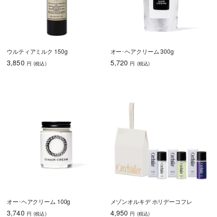
うねり・くせ毛
色持ち
エイジングケア
育毛
ウルティアミルク 150g
オー･ヘアクリーム 300g
3,850
5,720
円
(税込
)
円
(税込
)
しっとり
さらさら
ハリコシ
ツヤ
ふんわり
乾燥・パサつき
広がり・ゴワつ
ダメージケア
き
頭皮が脂っぽい
フケ・かゆみ
ボリュームアッ
プ
オー･ヘアクリーム 100g
メゾンオルキデ ホリデーコフレ
うねり・くせ毛
色持ち
エイジングケア
3,740
4,950
円
(税込
)
円
(税込
)