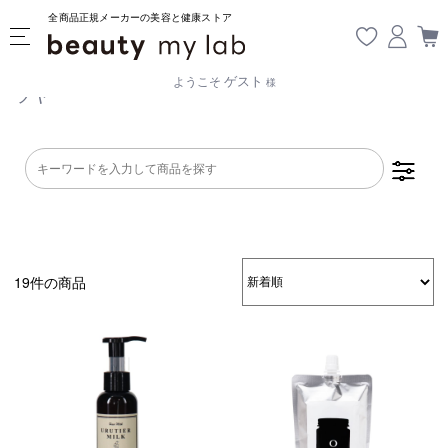
全商品正規メーカーの美容と健康ストア
ゲスト
ようこそ
様
ツヤ
19件の商品
乾燥・パサつき
広がり・ゴワつ
ダメージケア
き
頭皮が脂っぽい
フケ・かゆみ
ボリュームアッ
プ